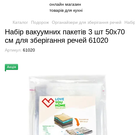
Каталог
Подорож
Органайзери для зберігання речей
Набір
Набір вакуумних пакетів 3 шт 50х70
см для зберігання речей 61020
Артикул:
61020
Акція