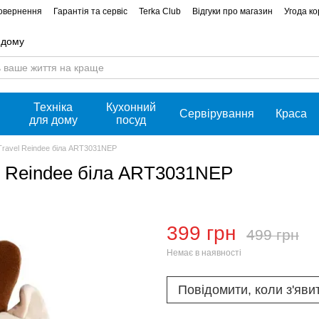
повернення
Гарантія та сервіс
Terka Club
Відгуки про магазин
Угода к
 дому
Техніка
Кухонний
Сервірування
Краса
для дому
посуд
ravel Reindee біла ART3031NEP
 Reindee біла ART3031NEP
399 грн
499 грн
Немає в наявності
Повідомити, коли з'яви