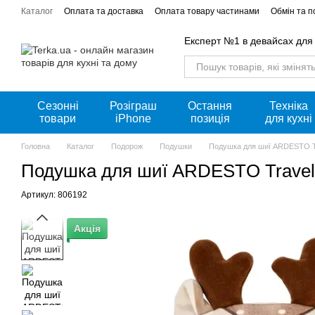
Перейти к основному контенту
Каталог
Оплата та доставка
Оплата товару частинами
Обмін та 
Акції
Експерт №1 в девайсах для
Сезонні
Розіграш
Остання
Техніка
товари
iPhone
позиція
для кухні
Головна
Каталог
Подорож
Подушки
Подушка для шиї ARDESTO T
Подушка для шиї ARDESTO Travel
Артикул: 806192
Акція