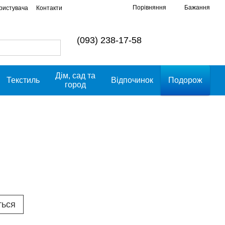
Порівняння
Бажання
ористувача
Контакти
(093) 238-17-58
Дім, сад та
Текстиль
Відпочинок
Подорож
город
ться