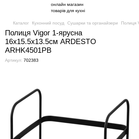
Каталог
Кухонний посуд
Сушарки та органайзери
Полиця 
Полиця Vigor 1-ярусна
16х15.5х13.5см ARDESTO
ARHK4501PB
Артикул:
702383