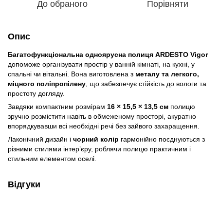
До обраного
Порівняти
Опис
Багатофункціональна одноярусна полиця ARDESTO Vigor
допоможе організувати простір у ванній кімнаті, на кухні, у
спальні чи вітальні. Вона виготовлена з
металу та легкого,
міцного поліпропілену
, що забезпечує стійкість до вологи та
простоту догляду.
Завдяки компактним розмірам
16 × 15,5 × 13,5 см
полицю
зручно розмістити навіть в обмеженому просторі, акуратно
впорядкувавши всі необхідні речі без зайвого захаращення.
Лаконічний дизайн і
чорний колір
гармонійно поєднуються з
різними стилями інтер’єру, роблячи полицю практичним і
стильним елементом оселі.
Відгуки