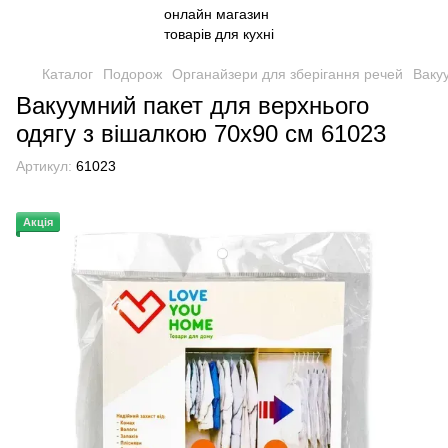
Каталог
Подорож
Органайзери для зберігання речей
Ваку
Вакуумний пакет для верхнього
одягу з вішалкою 70х90 см 61023
Артикул:
61023
Акція