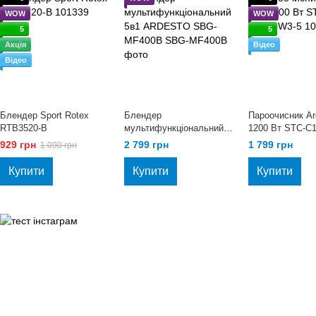
WOW
WOW
5
5
Акція
Відео
Відео
Блендер Sport Rotex
Блендер
Пароочисник Ar
RTB3520-B
мультифункціональний
1200 Вт STC-C
5в1 ARDESTO SBG-
929 грн
2 799 грн
1 799 грн
1 090 грн
MF400B
Купити
Купити
Купити