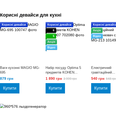
Корисні девайси для кухні
Корисні девайси
Корисні девайси
Корисні девайс
6
Акція
5
Відео
Акція
Відео
Ваги кухонні MAGIO MG-
Набір посуду Optima 5
Електричний
695
предметів KOHEN
гравітаційний
KN99007
подрібнювач сп
879 грн
1 890 грн
540 грн
3 999 грн
648 гр
213
Купити
Купити
Купити