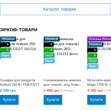
Каталог товарів
ЗІРКОВІ ТОВАРИ
PREMIUM
PREMIUM
Розіграш iPhone
6
6
PREMIUM
5
5
6
Відео
Акція
6
Відео
Акція
Відео
Сушарка для продуктів
Соковижималка шнекова
Мультипіч-аеро
Ardesto 250 Вт FDB-5321T
для томатів і ягід Ardesto
Magio 1700 Вт 
JEG-1330SL
410
2 299 грн
3 499 грн
3 190 грн
3 799 грн
3 79
Купити
Купити
Купити