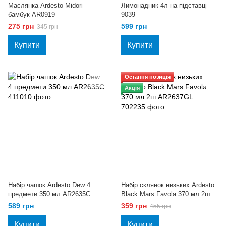
Маслянка Ardesto Midori
Лимонадник 4л на підставці
бамбук AR0919
9039
275 грн
599 грн
345 грн
Купити
Купити
Остання позиція
Акція
Набір чашок Ardesto Dew 4
Набір склянок низьких Ardesto
предмети 350 мл AR2635C
Black Mars Favola 370 мл 2ш
AR2637GL
589 грн
359 грн
455 грн
Купити
Купити