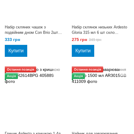
Набір скляних чашок з
Набір склянок низьких Ardesto
подвійним дном Con Brio 2шт
Gloria 315 мл 6 шт скло
350мл CB-8635-2
AR2631GL
333 грн
275 грн
349 грн
Купити
Купити
Остання позиція
Остання позиція
Акція
Акція
Глечик Ardesto з кришкою 1.4л
Чайник для заварювання