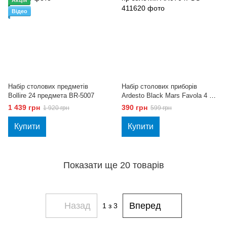
Акція
Відео
Набір столових предметів
Набір столових приборів
Bollire 24 предмета BR-5007
Ardesto Black Mars Favola 4 пр
золотий AR0704FSG
1 439 грн
390 грн
1 920 грн
599 грн
Купити
Купити
Показати ще 20 товарів
Назад
Вперед
1
з 3