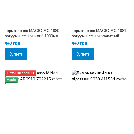
Термоглечик MAGIO MG-1080
Термоглечик MAGIO MG-1081
вакуумні стінки білий 1000мл
вакуумні стінки блакитний
1000мл
449 грн
449 грн
Купити
Купити
Остання позиція
Акція