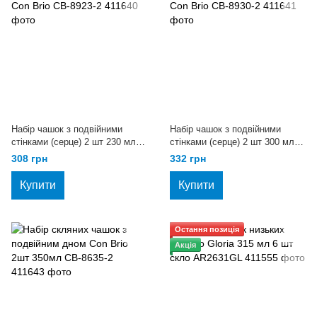
Набір чашок з подвійними
Набір чашок з подвійними
стінками (серце) 2 шт 230 мл
стінками (серце) 2 шт 300 мл
Con Brio CB-8923-2
Con Brio CB-8930-2
308 грн
332 грн
Купити
Купити
Остання позиція
Акція