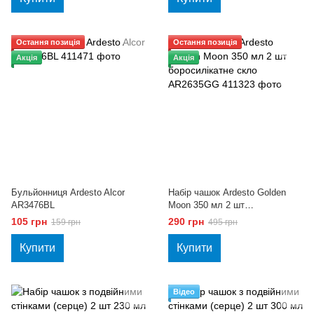
Остання позиція
Остання позиція
Акція
Акція
Бульйонниця Ardesto Alcor
Набір чашок Ardesto Golden
AR3476BL
Moon 350 мл 2 шт
боросилікатне скло AR2635GG
105 грн
290 грн
159 грн
495 грн
Купити
Купити
Відео