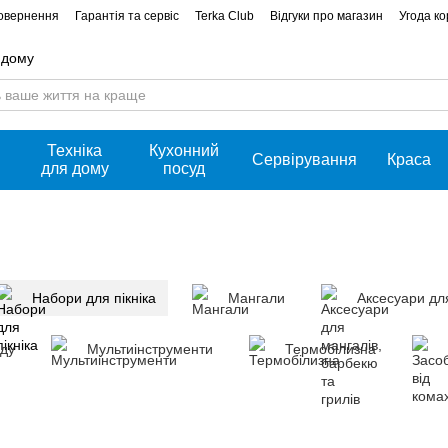
повернення
Гарантія та сервіс
Terka Club
Відгуки про магазин
Угода к
 дому
Техніка
Кухонний
Сервірування
Краса
для дому
посуд
Набори для пікніка
Мангали
Аксесуари для
ду
Мультиінструменти
Термобілизна