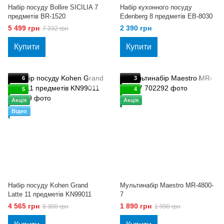
Набір посуду Bollire SICILIA 7
Набір кухонного посуду
предметів BR-1520
Edenberg 8 предметів EB-8030
5 499 грн
2 390 грн
7 332 грн
Купити
Купити
6
3
5
4
Акція
Акція
Відео
Набір посуду Kohen Grand
Мультинабір Maestro MR-4800-
Latte 11 предметів KN99011
7
4 565 грн
1 890 грн
8 300 грн
1 990 грн