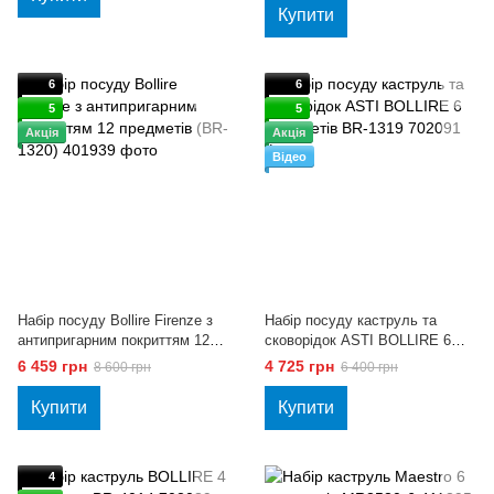
Купити
6
6
5
5
Акція
Акція
Відео
Набір посуду Bollire Firenze з
Набір посуду каструль та
антипригарним покриттям 12
сковорідок ASTI BOLLIRE 6
предметів (BR-1320)
предметів BR-1319
6 459 грн
4 725 грн
8 600 грн
6 400 грн
Купити
Купити
4