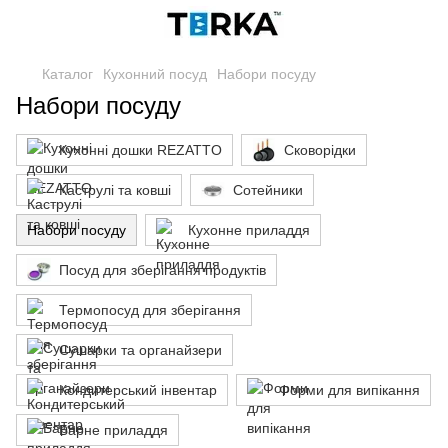
Каталог
Кухонний посуд
Набори посуду
Набори посуду
Кухонні дошки REZATTO
Сковорідки
Каструлі та ковші
Сотейники
Набори посуду
Кухонне приладдя
Посуд для зберігання продуктів
Термопосуд для зберігання
Сушарки та органайзери
Кондитерський інвентар
Форми для випікання
Барне приладдя