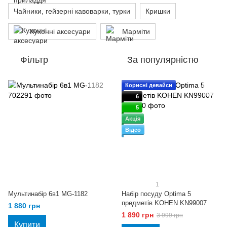
Чайники, гейзерні кавоварки, турки
Кришки
Кухонні аксесуари
Марміти
Фільтр
За популярністю
Корисні девайси
6
5
Акція
Відео
1
Мультинабір 6в1 MG-1182
Набір посуду Optima 5
предметів KOHEN KN99007
1 880 грн
1 890 грн
3 999 грн
Купити