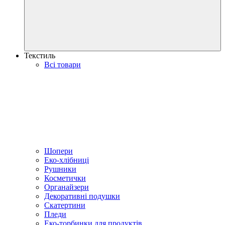
Текстиль
Всі товари
Шопери
Еко-хлібниці
Рушники
Косметички
Органайзери
Декоративні подушки
Скатертини
Пледи
Еко-торбинки для продуктів