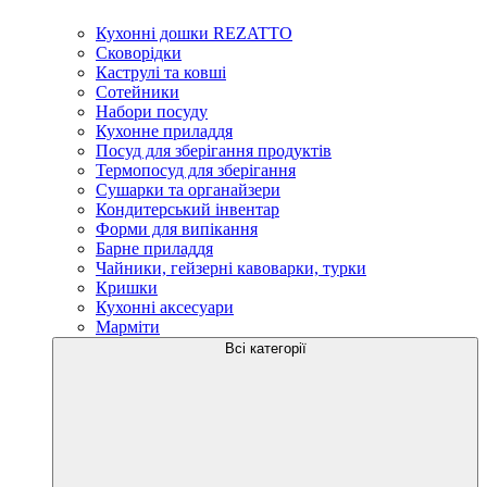
Кухонні дошки REZATTO
Сковорідки
Каструлі та ковші
Сотейники
Набори посуду
Кухонне приладдя
Посуд для зберігання продуктів
Термопосуд для зберігання
Сушарки та органайзери
Кондитерський інвентар
Форми для випікання
Барне приладдя
Чайники, гейзерні кавоварки, турки
Кришки
Кухонні аксесуари
Марміти
Всі категорії