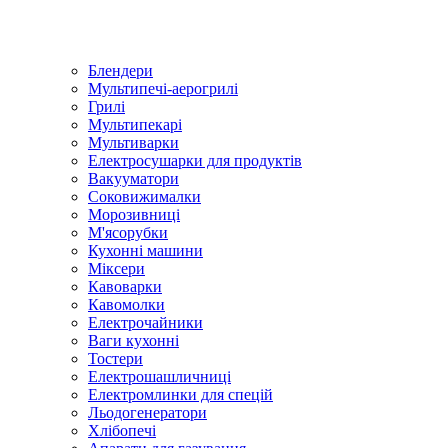
Блендери
Мультипечі-аерогрилі
Грилі
Мультипекарі
Мультиварки
Електросушарки для продуктів
Вакууматори
Соковижималки
Морозивниці
М'ясорубки
Кухонні машини
Міксери
Кавоварки
Кавомолки
Електрочайники
Ваги кухонні
Тостери
Електрошашличниці
Електромлинки для спецій
Льодогенератори
Хлібопечі