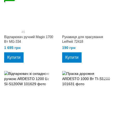
45
Відпарювач ручний Magio 1700
Рукавиця для прасування
Вт MG-334
Leifheit 72418
1 695 грн
190 грн
Купити
Купити