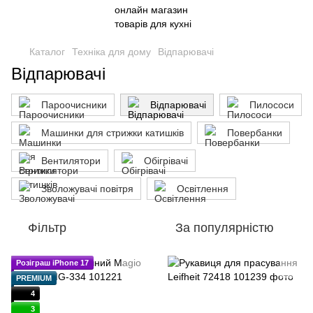
Каталог
Техніка для дому
Відпарювачі
Відпарювачі
Пароочисники
Відпарювачі
Пилососи
Машинки для стрижки катишків
Повербанки
Вентилятори
Обігрівачі
Зволожувачі повітря
Освітлення
Фільтр
За популярністю
Розіграш iPhone 17
PREMIUM
4
3