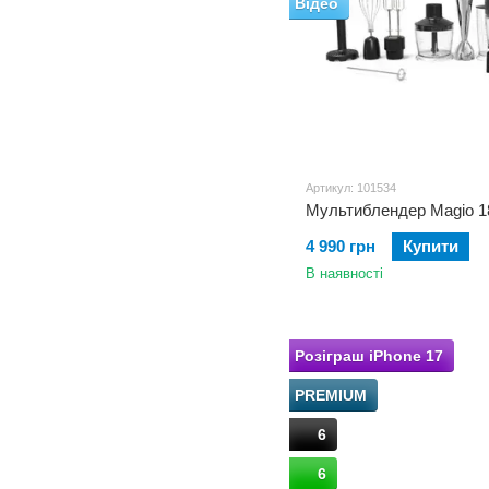
Відео
Артикул: 101534
4 990 грн
Купити
В наявності
Розіграш iPhone 17
PREMIUM
6
6