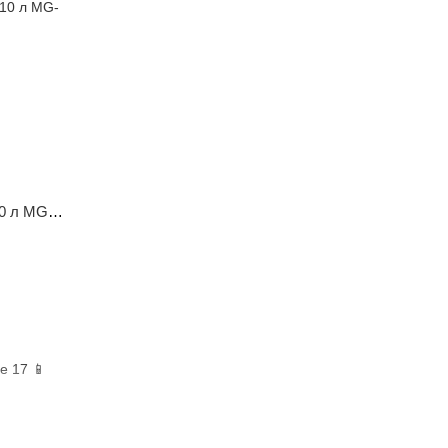
Мультипіч-аерогриль Magio 3500 Вт 10 л MG-415
e 17 📱