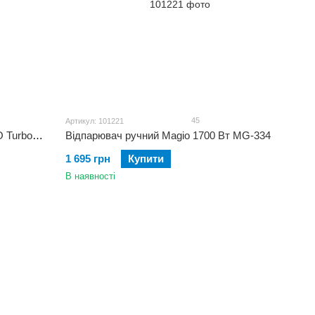
45
Артикул: 101221
Безпровідний миючий пилосос MAGIO TurboWalk Premium з самоочищенням MG-905
Відпарювач ручний Magio 1700 Вт MG-334
1 695 грн
Купити
В наявності