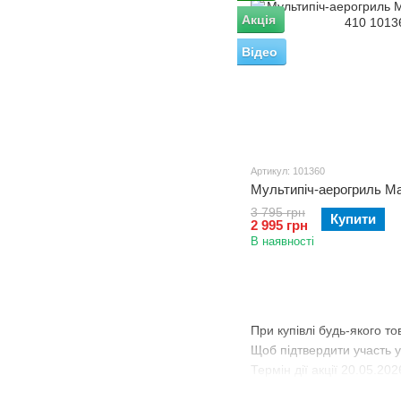
Акція
Відео
Артикул: 101360
3 795 грн
Купити
2 995 грн
В наявності
При купівлі будь-якого то
Щоб підтвердити участь у 
Термін дії акції 20.05.20