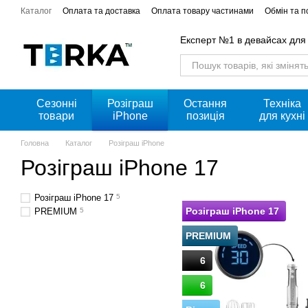
Перейти к основному контенту
Каталог
Оплата та доставка
Оплата товару частинами
Обмін та 
Акції
Експерт №1 в девайсах для
Сезонні
Розіграш
Остання
Техніка
товари
iPhone
позиція
для кухні
Головна
Каталог
Розіграш iPhone
Розіграш iPhone 17
Розіграш iPhone 17
5
Розіграш iPhone 17
PREMIUM
5
PREMIUM
6
6