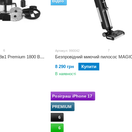
Відео
6
7
Артикул: 990042
Мультиблендер Magio 18в1 Premium 1800 Вт MG-640 NEW
8 290 грн
Купити
В наявності
Розіграш iPhone 17
PREMIUM
6
6