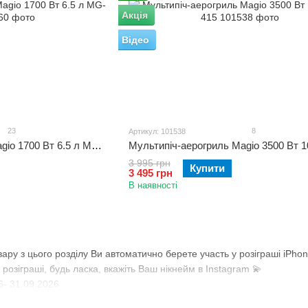
Акція
Відео
23
8
Артикул: 101538
Мультипіч-аерогриль Magio 1700 Вт 6.5 л MG-410
3 995 грн
Купити
3 495 грн
В наявності
вару з цього розділу Ви автоматично берете участь у розіграші iPhon
розіграші, будь ласка, вкажіть Ваш нікнейм в Instagram 💫
26- 31.09.2026