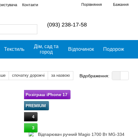
Порівняння
Бажання
ористувача
Контакти
(093) 238-17-58
Дім, сад та
Текстиль
Відпочинок
Подорож
город
вше
спочатку дорожчі
за назвою
Відображення:
Розіграш iPhone 17
PREMIUM
4
3