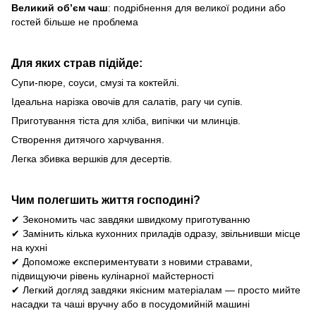
Великий об’єм чаш
: подрібнення для великої родини або
гостей більше не проблема
Для яких страв підійде:
Супи-пюре, соуси, смузі та коктейлі.
Ідеальна нарізка овочів для салатів, рагу чи супів.
Приготування тіста для хліба, випічки чи млинців.
Створення дитячого харчування.
Легка збивка вершків для десертів.
Чим полегшить життя господині?
✔ Зекономить час завдяки швидкому приготуванню
✔ Замінить кілька кухонних приладів одразу, звільнивши місце
на кухні
✔ Допоможе експериментувати з новими стравами,
підвищуючи рівень кулінарної майстерності
✔ Легкий догляд завдяки якісним матеріалам — просто мийте
насадки та чаші вручну або в посудомийній машині