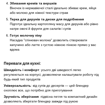
Збивання кремів та вершків
Віночок із нержавіючої сталі ідеально збиває крем, яйця
або молоко для ніжної текстури страв
Терка для дерунів та диски для подрібнення
Підготує ідеальну картопляну масу для дерунів або рівно
натре овочі й фрукти для салатів і супів
Готує молочну піну
Насадка "спінювач молока" дозволить створювати
капучино або латте з густою ніжною пінкою прямо у вас
вдома
Переваги для кухні:
Швидкість і комфорт
: усього дві швидкості легко
регулюються на корпусі, дозволяючи налаштувати роботу під
будь-який тип продуктів
Універсальність
: від супів до десертів — цей блендер
охоплює все, що потрібно для приготування
Зручність зберігання
: підвісна петля та компактний дизайн
дозволяють зберігати блендер завжди під рукою