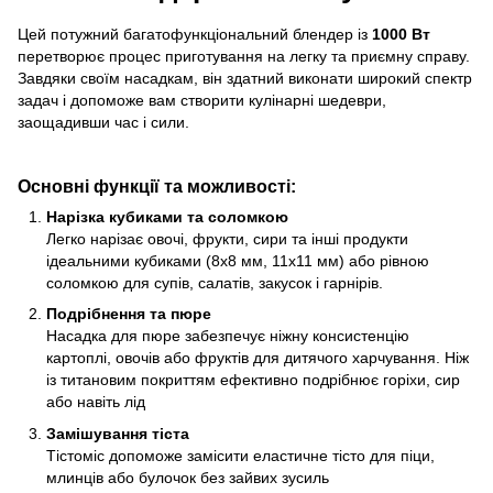
Цей потужний багатофункціональний блендер із
1000 Вт
перетворює процес приготування на легку та приємну справу.
Завдяки своїм насадкам, він здатний виконати широкий спектр
задач і допоможе вам створити кулінарні шедеври,
заощадивши час і сили.
Основні функції та можливості:
Нарізка кубиками та соломкою
Легко нарізає овочі, фрукти, сири та інші продукти
ідеальними кубиками (8x8 мм, 11x11 мм) або рівною
соломкою для супів, салатів, закусок і гарнірів.
Подрібнення та пюре
Насадка для пюре забезпечує ніжну консистенцію
картоплі, овочів або фруктів для дитячого харчування. Ніж
із титановим покриттям ефективно подрібнює горіхи, сир
або навіть лід
Замішування тіста
Тістоміс допоможе замісити еластичне тісто для піци,
млинців або булочок без зайвих зусиль