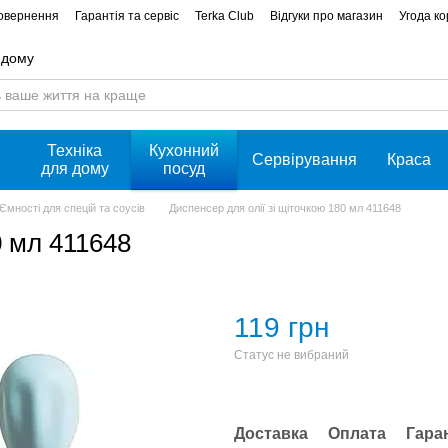
повернення
Гарантія та сервіс
Terka Club
Відгуки про магазин
Угода к
 дому
Техніка
Кухонний
Сервірування
Краса
для дому
посуд
Ємності для спецій та соусів
Диспенсер для олії зі щіточкою 180 мл 411648
0 мл 411648
119 грн
Статус не вибраний
Доставка
Оплата
Гара