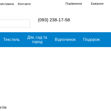
Порівняння
Бажання
ористувача
Контакти
(093) 238-17-58
Дім, сад та
Текстиль
Відпочинок
Подорож
город
нтія