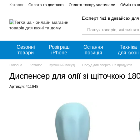
Перейти к основному контенту
Каталог
Оплата та доставка
Оплата товару частинами
Обмін та 
Акції
Експерт №1 в девайсах для
Сезонні
Розіграш
Остання
Техніка
товари
iPhone
позиція
для кухні
Головна
Каталог
Кухонний посуд
Посуд для зберігання продуктів
Диспенсер для олії зі щіточкою 18
Артикул: 411648