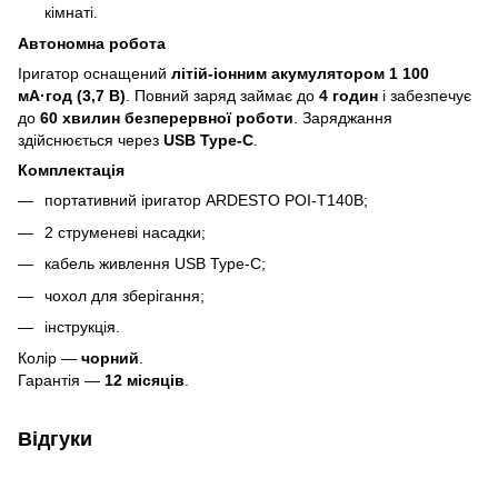
кімнаті.
Автономна робота
Іригатор оснащений
літій-іонним акумулятором 1 100
мА·год (3,7 В)
. Повний заряд займає до
4 годин
і забезпечує
до
60 хвилин безперервної роботи
. Заряджання
здійснюється через
USB Type-C
.
Комплектація
портативний іригатор ARDESTO POI-T140B;
2 струменеві насадки;
кабель живлення USB Type-C;
чохол для зберігання;
інструкція.
Колір —
чорний
.
Гарантія —
12 місяців
.
Відгуки