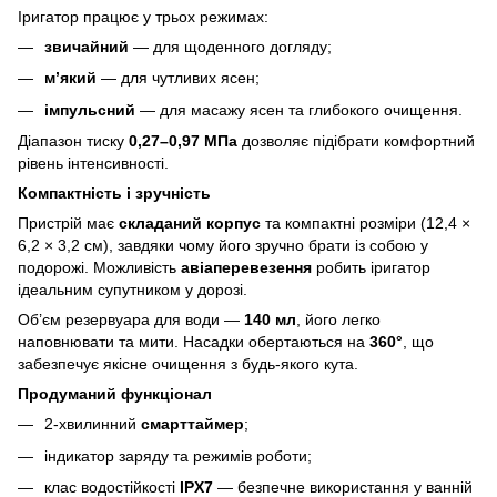
Іригатор працює у трьох режимах:
звичайний
— для щоденного догляду;
м’який
— для чутливих ясен;
імпульсний
— для масажу ясен та глибокого очищення.
Діапазон тиску
0,27–0,97 МПа
дозволяє підібрати комфортний
рівень інтенсивності.
Компактність і зручність
Пристрій має
складаний корпус
та компактні розміри (12,4 ×
6,2 × 3,2 см), завдяки чому його зручно брати із собою у
подорожі. Можливість
авіаперевезення
робить іригатор
ідеальним супутником у дорозі.
Об’єм резервуара для води —
140 мл
, його легко
наповнювати та мити. Насадки обертаються на
360°
, що
забезпечує якісне очищення з будь-якого кута.
Продуманий функціонал
2-хвилинний
смарттаймер
;
індикатор заряду та режимів роботи;
клас водостійкості
IPX7
— безпечне використання у ванній