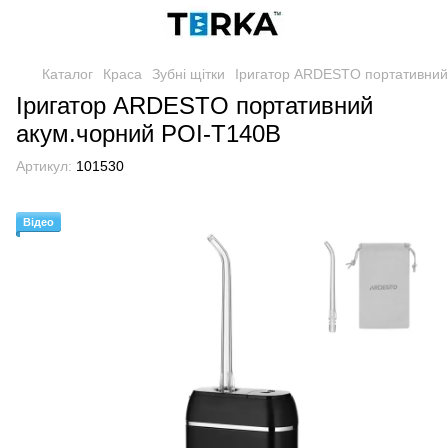
Каталог
Краса
Зубні щітки
Іригатор ARDESTO портативний
Іригатор ARDESTO портативний
акум.чорний POI-T140B
Артикул:
101530
Відео