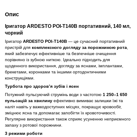
Опис
Іригатор ARDESTO POI-T140B портативний, 140 мл,
чорний
Іригатор
ARDESTO POI-T140B
— це сучасний портативний
пристрій для
комплексного догляду за порожниною рота
,
який забезпечує ефективніше та безпечніше очищення
порівняно із зубною ниткою. Ідеально підходить для
щоденного використання, догляду за яснами, імплантами,
брекетами, коронками та іншими ортодонтичними
конструкціями.
Турбота про здоров’я зубів і ясен
Потужний пульсуючий струмінь води з частотою
1 250–1 650
пульсацій за хвилину
ефективно вимиває залишки їжі та
наліт навіть у важкодоступних місцях, покращує кровообіг,
зміцнює ясна та допомагає запобігти їх кровоточивості.
Регулярне використання також сприяє усуненню неприємного
запаху з ротової порожнини.
3 режими роботи