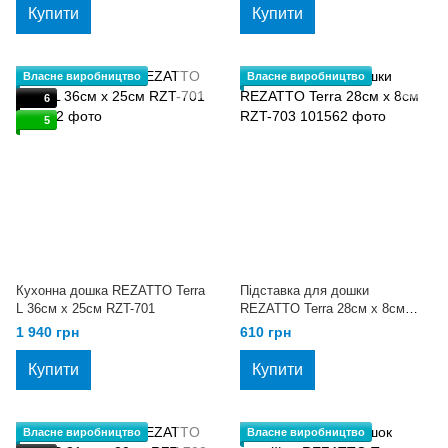
Купити
Купити
Власне виробництво
Власне виробництво
6
5
Кухонна дошка REZATTO Terra
Підставка для дошки
L 36см х 25см RZT-701
REZATTO Terra 28см х 8см
RZT-703
1 940 грн
610 грн
Купити
Купити
Власне виробництво
Власне виробництво