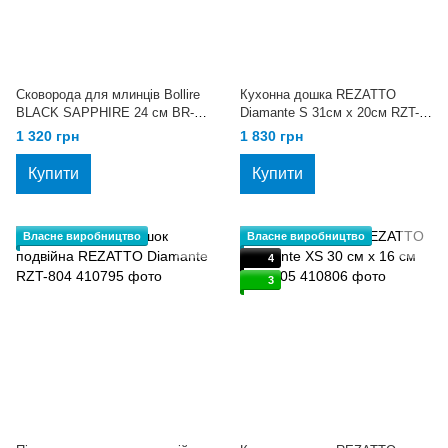
Сковорода для млинців Bollire
Кухонна дошка REZATTO
BLACK SAPPHIRE 24 см BR-
Diamante S 31см х 20см RZT-
1708
802
1 320 грн
1 830 грн
Купити
Купити
Власне виробництво
Власне виробництво
4
3