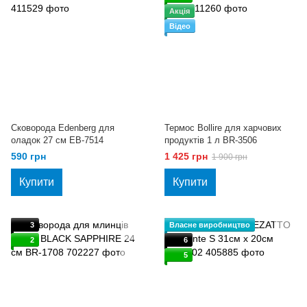
Акція
Відео
Сковорода Edenberg для
Термос Bollire для харчових
оладок 27 см EB-7514
продуктів 1 л BR-3506
590 грн
1 425 грн
1 900 грн
Купити
Купити
3
Власне виробництво
2
6
5