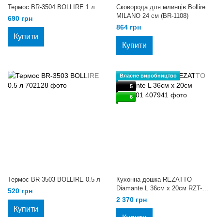
Термоc BR-3504 BOLLIRE 1 л
Сковорода для млинців Bollire
MILANO 24 см (BR-1108)
690 грн
864 грн
Купити
Купити
Власне виробництво
5
6
Термоc BR-3503 BOLLIRE 0.5 л
Кухонна дошка REZATTO
Diamante L 36см х 20см RZT-
520 грн
801
2 370 грн
Купити