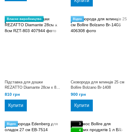
Купити
Власне виробництво
Відео
Підставка для дошки
Сковорода для млинців 25 см
REZATTO Diamante 28см х 8см
Bollire Bolzano Br-1408
RZT-803
810 грн
900 грн
Купити
Купити
Відео
3
4