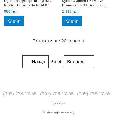
Підставка для дошок подвійна
Кухонна дошка REZATTO
REZATTO Diamante RZT-804
Diamante XS 30 см х 16 см
RZT-805
980 грн
1 335 грн
Купити
Купити
Показати ще 20 товарів
Назад
Вперед
3
з 16
(093) 238-17-58
(097) 208-17-58
(095) 238-17-58
Контакти
Повна версія сайту