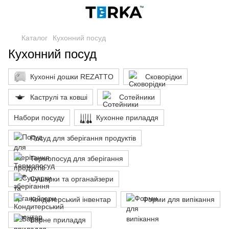
Каталог
Кухонний посуд
Кухонний посуд
Кухонні дошки REZATTO
Сковорідки
Каструлі та ковші
Сотейники
Набори посуду
Кухонне приладдя
Посуд для зберігання продуктів
Термопосуд для зберігання
Сушарки та органайзери
Кондитерський інвентар
Форми для випікання
Барне приладдя