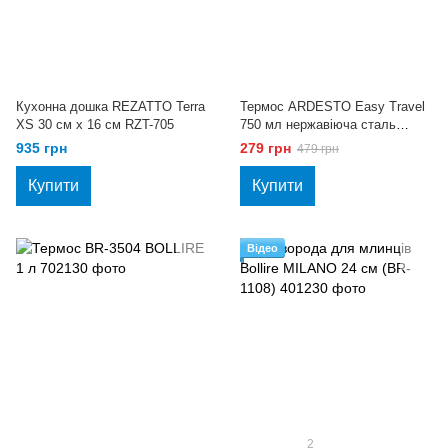
Кухонна дошка REZATTO Terra
Термос ARDESTO Easy Travel
XS 30 см х 16 см RZT-705
750 мл нержавіюча сталь
AR2675TBS
935 грн
279 грн
479 грн
Купити
Купити
Відео
2