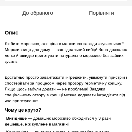
До обраного
Порівняти
Опис
Любите морозиво, але ціна в магазинах завжди «кусається»?
Морозивниця для дому — ваш ідеальний вибір! Вона дозволяє
легко й швидко приготувати натуральне морозиво без зайвих
зусиль.
Достатньо просто завантажити інгредієнти, увімкнути пристрій і
спостерігати за процесом через прозору герметичну кришку.
Якщо щось забули додати — не проблема! Завдяки
спеціальному отвору в кришці можна додавати інгредієнти під
час приготування.
Чому це круто?
Вигідніше
— домашнє морозиво обходиться у 3 рази
дешевше, ніж куплене в магазині
Корисніше
— ви точно знаєте, з чого зроблене ваше