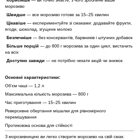
морозиво
Швидше
— все морозиво готове за 15–25 хвилин
Цікавіше
— експериментуйте зі смаками: додавайте фрукти,
ягоди, шоколад, згущене молоко
Безпечніше
— без консервантів, барвників і штучних добавок
Більше порцій
— до 800 г морозива за один цикл, вистачить
на всіх
Доступно завжди
— не потрібно чекати акцій чи знижок
Основні характеристики:
Об’єм чаші — 1,2 л
Максимальна кількість морозива — 800 г
Час приготування — 15–25 хвилин
Реверсивне обертання мішалки для рівномірного
перемішування
Протиковзка основа для стійкості
З морозивницею ви легко створите морозиво на свій смак: