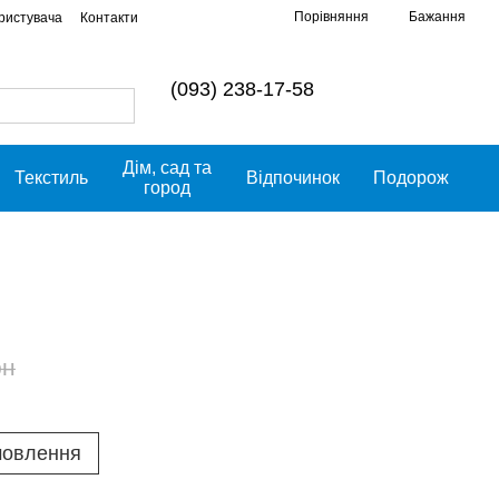
Порівняння
Бажання
ористувача
Контакти
(093) 238-17-58
Дім, сад та
Текстиль
Відпочинок
Подорож
город
рн
мовлення