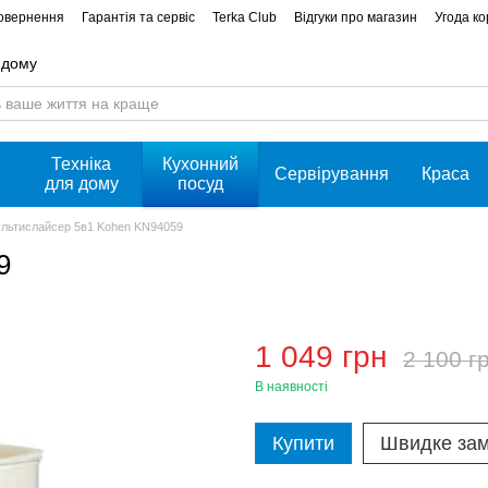
повернення
Гарантія та сервіс
Terka Club
Відгуки про магазин
Угода к
 дому
Техніка
Кухонний
Сервірування
Краса
для дому
посуд
льтислайсер 5в1 Kohen KN94059
9
1 049 грн
2 100 г
В наявності
Купити
Швидке за