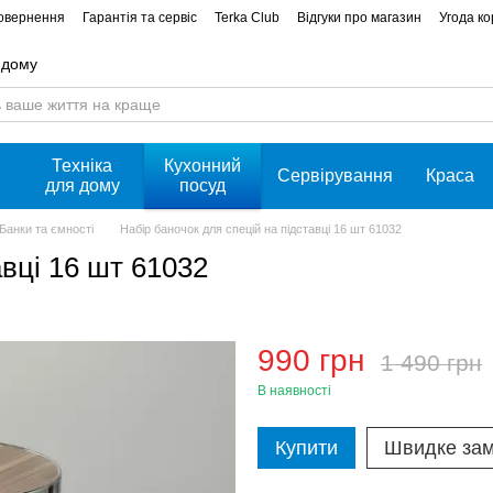
повернення
Гарантія та сервіс
Terka Club
Відгуки про магазин
Угода к
 дому
Техніка
Кухонний
Сервірування
Краса
для дому
посуд
Банки та ємності
Набір баночок для спецій на підставці 16 шт 61032
авці 16 шт 61032
990 грн
1 490 грн
В наявності
Купити
Швидке за