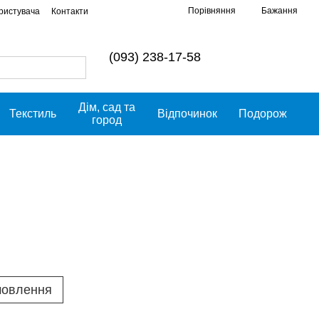
Порівняння
Бажання
ористувача
Контакти
(093) 238-17-58
Дім, сад та
Текстиль
Відпочинок
Подорож
город
мовлення