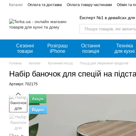
Перейти к основному контенту
Каталог
Оплата та доставка
Оплата товару частинами
Обмін та 
Акції
Експерт №1 в девайсах для
Сезонні
Розіграш
Остання
Техніка
товари
iPhone
позиція
для кухні
Головна
Каталог
Кухонний посуд
Посуд для зберігання продуктів
Набір баночок для спецій на підст
Артикул: 702175
Акція
Відео