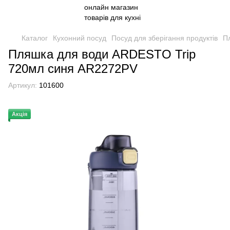
Каталог
Кухонний посуд
Посуд для зберігання продуктів
П
Пляшка для води ARDESTO Trip
720мл синя AR2272PV
Артикул:
101600
Акція