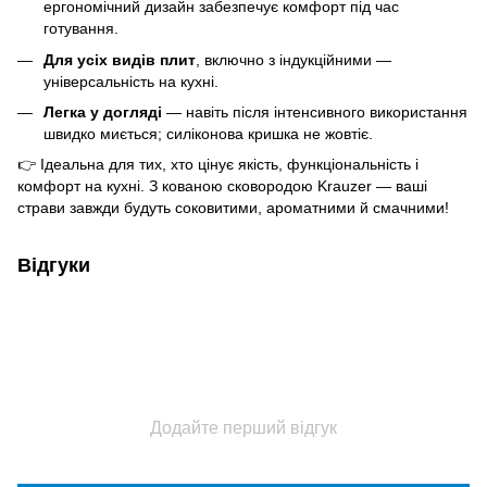
ергономічний дизайн забезпечує комфорт під час
готування.
Для усіх видів плит
, включно з індукційними —
універсальність на кухні.
Легка у догляді
— навіть після інтенсивного використання
швидко миється; силіконова кришка не жовтіє.
👉 Ідеальна для тих, хто цінує якість, функціональність і
комфорт на кухні. З кованою сковородою Krauzer — ваші
страви завжди будуть соковитими, ароматними й смачними!
Відгуки
Додайте перший відгук