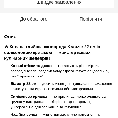
Швидке замовлення
До обраного
Порівняти
Опис
🔥 Кована глибока сковорода Krauzer 22 см із
силіконовою кришкою — майстер ваших
кулінарних шедеврів!
Ковані стінки та денце
— гарантують рівномірний
розподіл тепла, завдяки чому страва готується ідеально,
без “гарячих плям”.
Діаметр 22 см
— досить місця для тушкування, смаження,
приготування страв з овочами або макаронами.
Силіконова кришка
— не прилипає, легко очищається,
зручна у використанні; зберігає пар та аромат,
універсальна для запікання та готування.
Надійна ручка
— міцно тримає тяжче наповнення;