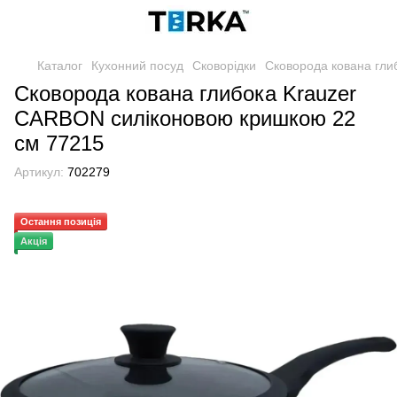
Каталог
Кухонний посуд
Сковорідки
Сковорода кована гли
Сковорода кована глибока Krauzer
CARBON силіконовою кришкою 22
см 77215
Артикул:
702279
Остання позиція
Акція