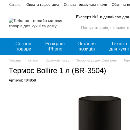
Перейти к основному контенту
Каталог
Оплата та доставка
Оплата товару частинами
Обмін та 
Акції
Експерт №1 в девайсах для
Сезонні
Розіграш
Остання
Техніка
товари
iPhone
позиція
для кухні
Головна
Каталог
Кухонний посуд
Термопосуд для зберігання
Терм
Термос Bollire 1 л (BR-3504)
Артикул: 404858