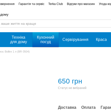
повернення
Гарантія та сервіс
Terka Club
Відгуки про магазин
Угода к
 дому
Техніка
Кухонний
Сервірування
Краса
для дому
посуд
ос Bollire 1 л (BR-3504)
650 грн
Статус не вибраний
Доставка
Оплата
Гара