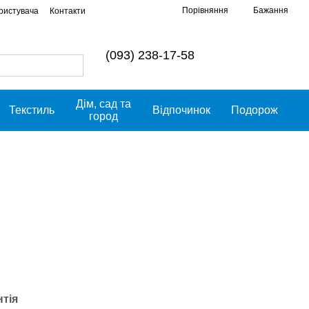
Порівняння
Бажання
ористувача
Контакти
(093) 238-17-58
Дім, сад та
Текстиль
Відпочинок
Подорож
город
нтія