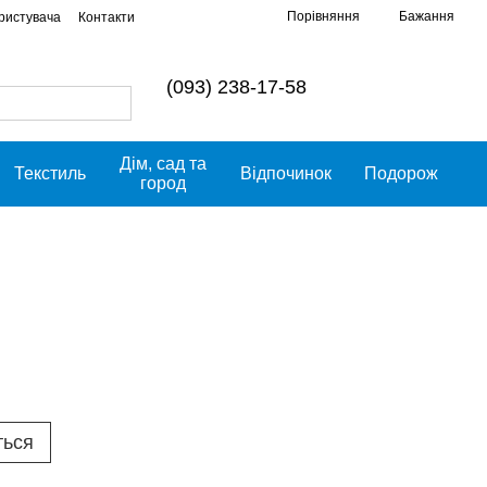
Порівняння
Бажання
ористувача
Контакти
(093) 238-17-58
Дім, сад та
Текстиль
Відпочинок
Подорож
город
ться