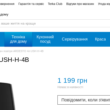
повернення
Гарантія та сервіс
Terka Club
Відгуки про магазин
Угода к
 дому
Техніка
Кухонний
Сервірування
Краса
для дому
посуд
ач повітря ARDESTO 4л USH-H-4B
 USH-H-4B
1 199 грн
Немає в наявності
Повідомити, коли з'яви