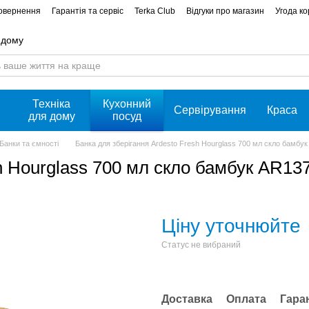
повернення
Гарантія та сервіс
Terka Club
Відгуки про магазин
Угода к
 дому
Техніка
Кухонний
Сервірування
Краса
для дому
посуд
Банки та ємності
Банка для зберігання Ardesto Fresh Hourglass 700 мл скло бамб
sh Hourglass 700 мл скло бамбук AR1
Ціну уточнюйте
Статус не вибраний
Доставка
Оплата
Гара