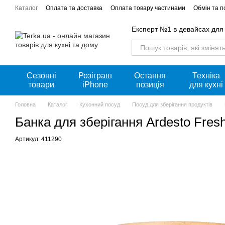
Перейти к основному контенту
Каталог
Оплата та доставка
Оплата товару частинами
Обмін та 
Акції
Експерт №1 в девайсах для
Сезонні
Розіграш
Остання
Техніка
товари
iPhone
позиція
для кухні
Головна
Каталог
Кухонний посуд
Посуд для зберігання продуктів
Банка для зберігання Ardesto Fre
Артикул: 411290