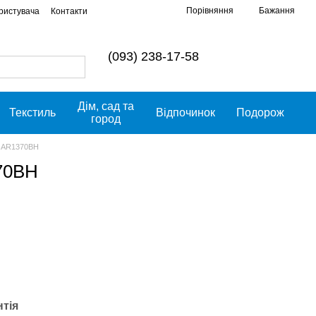
Порівняння
Бажання
ористувача
Контакти
(093) 238-17-58
Дім, сад та
Текстиль
Відпочинок
Подорож
город
ук AR1370BH
370BH
нтія