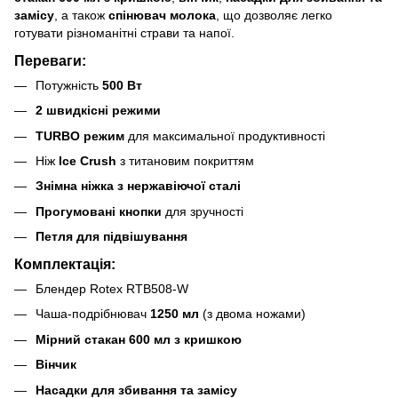
замісу
, а також
спінювач молока
, що дозволяє легко
готувати різноманітні страви та напої.
Переваги:
Потужність
500 Вт
2 швидкісні режими
TURBO режим
для максимальної продуктивності
Ніж
Ice Crush
з титановим покриттям
Знімна ніжка з нержавіючої сталі
Прогумовані кнопки
для зручності
Петля для підвішування
Комплектація:
Блендер Rotex RTB508-W
Чаша-подрібнювач
1250 мл
(з двома ножами)
Мірний стакан 600 мл з кришкою
Вінчик
Насадки для збивання та замісу