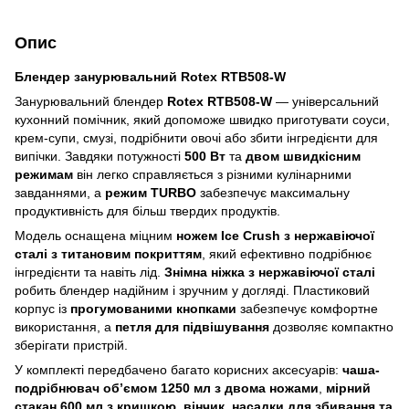
Опис
Блендер занурювальний Rotex RTB508-W
Занурювальний блендер
Rotex RTB508-W
— універсальний
кухонний помічник, який допоможе швидко приготувати соуси,
крем-супи, смузі, подрібнити овочі або збити інгредієнти для
випічки. Завдяки потужності
500 Вт
та
двом швидкісним
режимам
він легко справляється з різними кулінарними
завданнями, а
режим TURBO
забезпечує максимальну
продуктивність для більш твердих продуктів.
Модель оснащена міцним
ножем Ice Crush з нержавіючої
сталі з титановим покриттям
, який ефективно подрібнює
інгредієнти та навіть лід.
Знімна ніжка з нержавіючої сталі
робить блендер надійним і зручним у догляді. Пластиковий
корпус із
прогумованими кнопками
забезпечує комфортне
використання, а
петля для підвішування
дозволяє компактно
зберігати пристрій.
У комплекті передбачено багато корисних аксесуарів:
чаша-
подрібнювач об’ємом 1250 мл з двома ножами
,
мірний
стакан 600 мл з кришкою
,
вінчик
,
насадки для збивання та