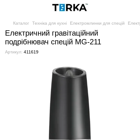
Каталог
Техніка для кухні
Електромлинки для спецій
Елект
Електричний гравітаційний
подрібнювач спецій MG-211
Артикул:
411619