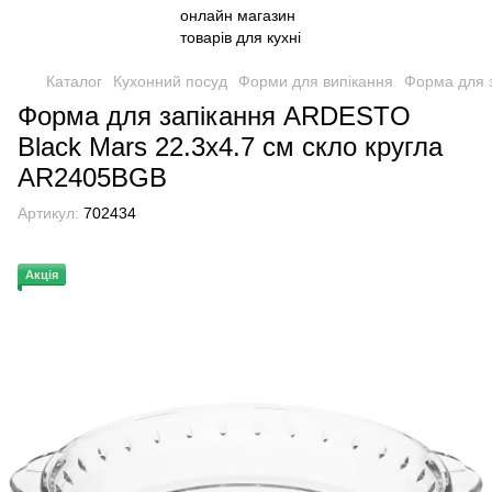
Каталог
Кухонний посуд
Форми для випікання
Форма для 
Форма для запікання ARDESTO
Black Mars 22.3x4.7 см скло кругла
AR2405BGB
Артикул:
702434
Акція