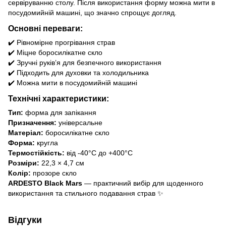
сервіруванню столу. Після використання форму можна мити в
посудомийній машині, що значно спрощує догляд.
Основні переваги:
✔️ Рівномірне прогрівання страв
✔️ Міцне боросилікатне скло
✔️ Зручні руків’я для безпечного використання
✔️ Підходить для духовки та холодильника
✔️ Можна мити в посудомийній машині
Технічні характеристики:
Тип:
форма для запікання
Призначення:
універсальне
Матеріал:
боросилікатне скло
Форма:
кругла
Термостійкість:
від -40°C до +400°C
Розміри:
22,3 × 4,7 см
Колір:
прозоре скло
ARDESTO Black Mars
— практичний вибір для щоденного
використання та стильного подавання страв ✨
Відгуки