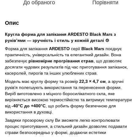
До обраного
Порівняти
Опис
Кругла форма для запікання ARDESTO Black Mars з
руків’ями — зручність і стиль у кожній деталі 🍲
Форма для запікання
ARDESTO
серії
Black Mars
поєднує
практичність, універсальність та елегантний дизайн. Вона
забезпечує
рівномірне прогрівання страв
, що дозволяє
досягати чудових результатів під час приготування запіканок,
касеролей, пирогів та інших улюблених страв.
Модель має круглу форму та розмір
22,3 × 4,7 см
, а зручні
руків’я полегшують використання та перенесення форми.
Виріб виготовлено з міцного боросилікатного скла, яке
вирізняється високою термостійкістю та витримує температури
від
-40°C до +400°C
, що робить форму безпечною для
використання в духовці.
Завдяки прозорому склу Ви зможете легко контролювати
процес приготування, а стильний дизайн дозволяє подавати
страви безпосередньо у формі, додаючи естетики