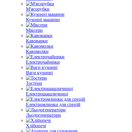
М'ясорубки
Кухонні машини
Міксери
Кавоварки
Кавомолки
Електрочайники
Ваги кухонні
Тостери
Електрошашличниці
Електромлинки для спецій
Льодогенератори
Хлібопечі