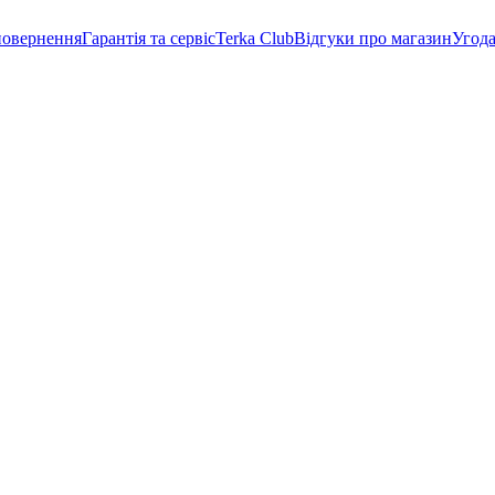
повернення
Гарантія та сервіс
Terka Club
Відгуки про магазин
Угода