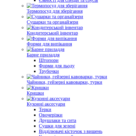
Ємності для спецій та соусів
Термопосуд для зберігання
Сушарки та органайзери
Кондитерський інвентар
Форми для випікання
Барне приладдя
Штопори
Форми для льоду
Трубочки
Чайники, гейзерні кавоварки, турки
Кришки
Кухонні аксесуари
Терки
Овочерізки
Друшлаки та сита
Сушки для зелені
Відділювачі кісточок з вишень