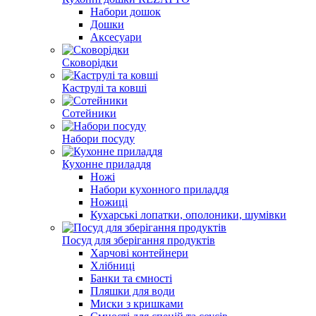
Набори дошок
Дошки
Аксесуари
Сковорідки
Каструлі та ковші
Сотейники
Набори посуду
Кухонне приладдя
Ножі
Набори кухонного приладдя
Ножиці
Кухарські лопатки, ополоники, шумівки
Посуд для зберігання продуктів
Харчові контейнери
Хлібниці
Банки та ємності
Пляшки для води
Миски з кришками