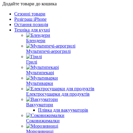
Додайте товари до кошика
Сезонні товари
Розіграш iPhone
Остання позиція
Техніка для кухні
Блендери
Мультипечі-аерогрилі
Грилі
Мультипекарі
Мультиварки
Електросушарки для продуктів
Вакууматори
Плівка для вакууматорів
Соковижималки
Морозивниці