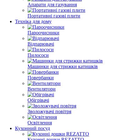
Апарати для газування
Портативні газові плити
Техніка для дому
Пароочисники
Відпарювачі
Пилососи
Машинки для стрижки катишків
Повербанки
Вентилятори
Обігрівачі
Зволожувачі повітря
Освітлення
Кухонний посуд
Кухонні дошки REZATTO