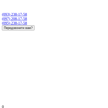
(093) 238-17-58
(097) 208-17-58
(095) 238-17-58
Передзвонити вам?
0