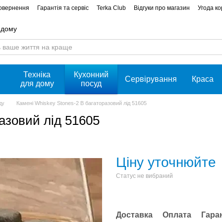
повернення
Гарантія та сервіс
Terka Club
Відгуки про магазин
Угода к
 дому
Техніка
Кухонний
Сервірування
Краса
для дому
посуд
ду
Камені Whiskey Stones-2 B багаторазовий лід 51605
азовий лід 51605
Ціну уточнюйте
Статус не вибраний
Доставка
Оплата
Гара