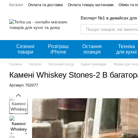
Перейти к основному контенту
Каталог
Оплата та доставка
Оплата товару частинами
Обмін та 
Акції
Експерт №1 в девайсах для
Сезонні
Розіграш
Остання
Техніка
товари
iPhone
позиція
для кухні
Головна
Каталог
Кухонний посуд
Барне приладдя
Форми для льо
Камені Whiskey Stones-2 B багатор
Артикул: 702077