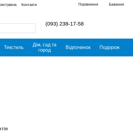
Порівняння
Бажання
ористувача
Контакти
(093) 238-17-58
Дім, сад та
Текстиль
Відпочинок
Подорож
город
нтія