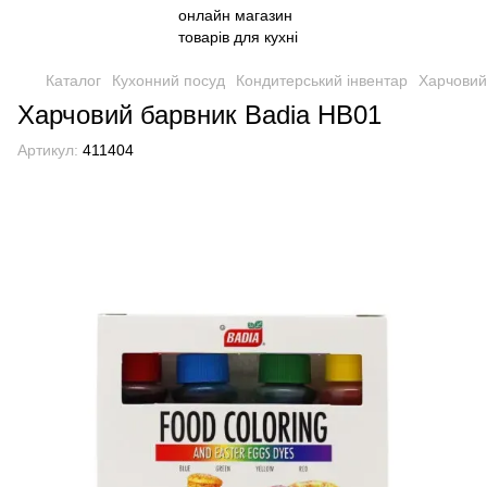
Каталог
Кухонний посуд
Кондитерський інвентар
Харчовий
Харчовий барвник Badia HB01
Артикул:
411404