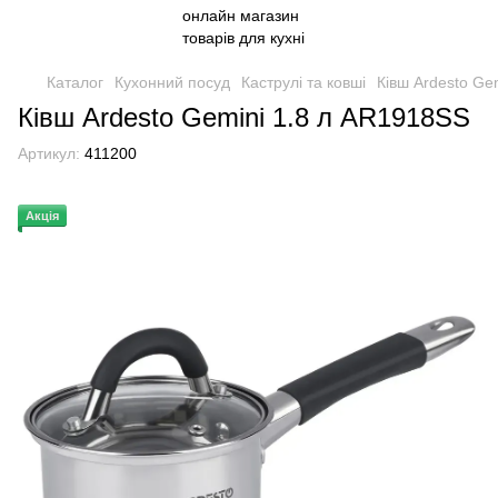
Каталог
Кухонний посуд
Каструлі та ковші
Ківш Ardesto Ge
Ківш Ardesto Gemini 1.8 л AR1918SS
Артикул:
411200
Акція