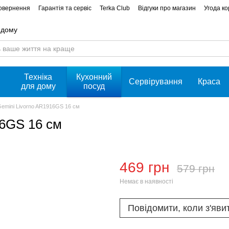
повернення
Гарантія та сервіс
Terka Club
Відгуки про магазин
Угода к
 дому
Техніка
Кухонний
Сервірування
Краса
для дому
посуд
Gemini Livorno AR1916GS 16 см
16GS 16 см
469 грн
579 грн
Немає в наявності
Повідомити, коли з'яви