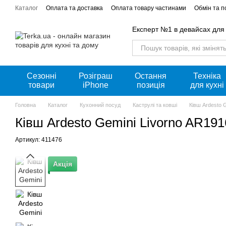
Перейти к основному контенту
Каталог
Оплата та доставка
Оплата товару частинами
Обмін та 
Акції
Експерт №1 в девайсах для
Сезонні
Розіграш
Остання
Техніка
товари
iPhone
позиція
для кухні
Головна
Каталог
Кухонний посуд
Каструлі та ковші
Ківш Ardesto 
Ківш Ardesto Gemini Livorno AR19
Артикул: 411476
Акція