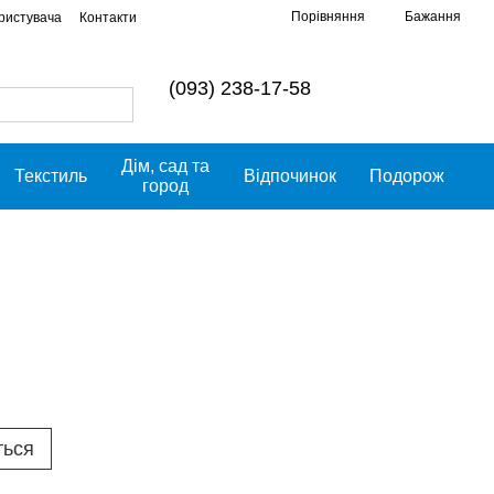
Порівняння
Бажання
ористувача
Контакти
(093) 238-17-58
Дім, сад та
Текстиль
Відпочинок
Подорож
город
ться