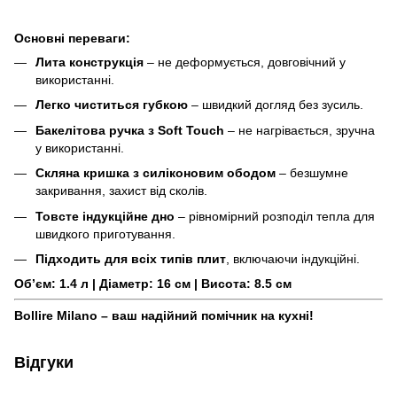
Основні переваги:
Лита конструкція
– не деформується, довговічний у
використанні.
Легко чиститься губкою
– швидкий догляд без зусиль.
Бакелітова ручка з Soft Touch
– не нагрівається, зручна
у використанні.
Скляна кришка з силіконовим ободом
– безшумне
закривання, захист від сколів.
Товсте індукційне дно
– рівномірний розподіл тепла для
швидкого приготування.
Підходить для всіх типів плит
, включаючи індукційні.
Об’єм: 1.4 л | Діаметр: 16 см | Висота: 8.5 см
Bollire Milano – ваш надійний помічник на кухні!
Відгуки