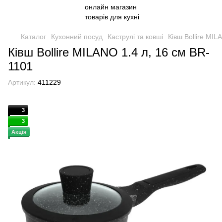
Каталог
Кухонний посуд
Каструлі та ковші
Ківш Bollire MIL
Ківш Bollire MILANO 1.4 л, 16 см BR-
1101
Артикул:
411229
3
3
Акція