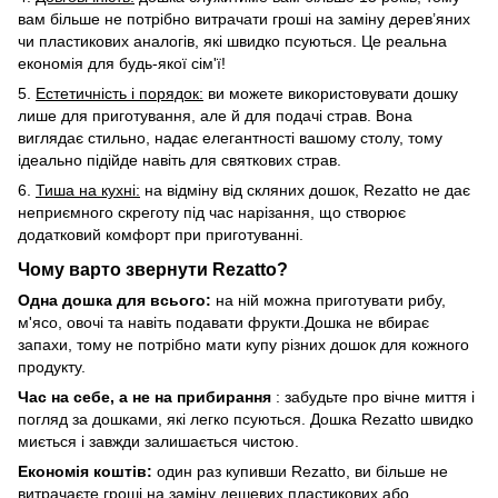
вам більше не потрібно витрачати гроші на заміну дерев’яних
чи пластикових аналогів, які швидко псуються. Це реальна
економія для будь-якої сім'ї!
5.
Естетичність і порядок:
ви можете використовувати дошку
лише для приготування, але й для подачі страв. Вона
виглядає стильно, надає елегантності вашому столу, тому
ідеально підійде навіть для святкових страв.
6.
Тиша на кухні:
на відміну від скляних дошок, Rezatto не дає
неприємного скреготу під час нарізання, що створює
додатковий комфорт при приготуванні.
Чому варто звернути Rezatto?
Одна дошка для всього:
на ній можна приготувати рибу,
м'ясо, овочі та навіть подавати фрукти.Дошка не вбирає
запахи, тому не потрібно мати купу різних дошок для кожного
продукту.
Час на себе, а не на прибирання
: забудьте про вічне миття і
погляд за дошками, які легко псуються. Дошка Rezatto швидко
миється і завжди залишається чистою.
Економія коштів:
один раз купивши Rezatto, ви більше не
витрачаєте гроші на заміну дешевих пластикових або