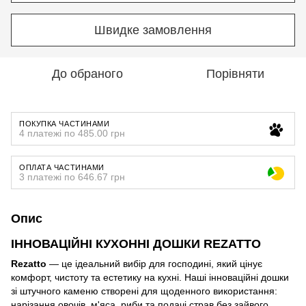
Швидке замовлення
До обраного
Порівняти
ПОКУПКА ЧАСТИНАМИ
4 платежі по 485.00 грн
ОПЛАТА ЧАСТИНАМИ
3 платежі по 646.67 грн
Опис
ІННОВАЦІЙНІ КУХОННІ ДОШКИ REZATTO
Rezatto
— це ідеальний вибір для господині, який цінує
комфорт, чистоту та естетику на кухні. Наші інноваційні дошки
зі штучного каменю створені для щоденного використання:
нарізання овочів, м'яса, риби та подачі страв без зайвого