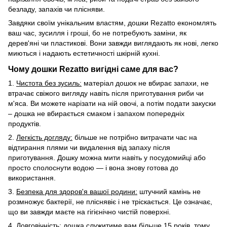
безладу, запахів чи плісняви.
Завдяки своїм унікальним властям, дошки Rezatto економлять
ваш час, зусилля і гроші, бо не потребують заміни, як
дерев'яні чи пластикові. Вони завжди виглядають як нові, легко
миються і надають естетичності шкірній кухні.
Чому дошки Rezatto вигідні саме для вас?
1.
Чистота без зусиль:
матеріал дошок не вбирає запахи, не
втрачає свіжого вигляду навіть після приготування риби чи
м'яса. Ви можете нарізати на ній овочі, а потім подати закуски
– дошка не вбирається смаком і запахом попередніх
продуктів.
2.
Легкість догляду:
більше не потрібно витрачати час на
відтирання плями чи видалення від запаху після
приготування. Дошку можна мити навіть у посудомийці або
просто сполоснути водою — і вона знову готова до
використання.
3.
Безпека для здоров'я вашої родини:
штучний камінь не
розмножує бактерії, не пліснявіє і не тріскається. Це означає,
що ви завжди маєте на гігієнічно чистій поверхні.
4.
Довговічність:
дошка служитиме вам більше 15 років, тому