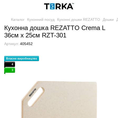
Каталог
Кухонний посуд
Кухонні дошки REZATTO
Дошки
Кухонна дошка REZATTO Crema L
36см х 25см RZT-301
Артикул:
405452
Власне виробництво
4
3