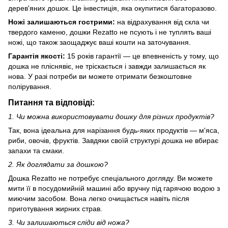
дерев'яних дошок. Це інвестиція, яка окупитися багаторазово.
Ножі залишаються гострими:
на відрахування від скла чи
твердого каменю, дошки Rezatto не псують і не туплять ваші
ножі, що також заощаджує ваші кошти на заточування.
Гарантія якості:
15 років гарантії — це впевненість у тому, що
дошка не пліснявіє, не тріскається і завжди залишається як
нова. У разі потреби ви можете отримати безкоштовне
полірування.
Питання та відповіді:
1. Чи можна використовувати дошку для різних продуктів?
Так, вона ідеальна для нарізання будь-яких продуктів — м'яса,
риби, овочів, фруктів. Завдяки своїй структурі дошка не вбирає
запахи та смаки.
2. Як доглядати за дошкою?
Дошка Rezatto не потребує спеціального догляду. Ви можете
мити її в посудомийній машині або вручну під гарячою водою з
миючим засобом. Вона легко очищається навіть після
приготування жирних страв.
3. Чи залишаються сліди від ножа?