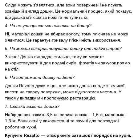
Сліди можуть з'являтися, але вони поверхневі і не псують
зовнішній вигляд дошки. Це нормальний процес, який показує,
що дошка м'якіша за ножі та не тупить їх.
4. Чи не утворюється пліснява на дошці?
Ні, матеріал дошки не вбирає вологу, тому пліснява не може
з'явитися. Це гарантує тривалу гігієнічність використання.
5. Чи можна використовувати дошку для подачі страв?
Звісно! Дошка виглядає стильно, тому ви можете
використовувати її для подачі сирів, фруктів чи закусок прямо
на стіл.
6. Чи витримати дошку падіння?
Дошки Rezatto дуже міцні, але якщо дошка впаде з великої
висоти на тверду поверхню, може відколотися частина. У
такому випадку ми пропонуємо реставрацію.
7. Скільки важить дошка?
Набір дошок важить 3,5 кг: велика дошка – 1,6 кг, маленька –
1,3 кг. Вони легкі у використанні та зручні для повсюдної
роботи на кухні.
Купуйте Rezatto — створюйте затишок і порядок на кухні,