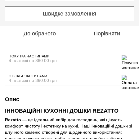
Швидке замовлення
До обраного
Порівняти
ПОКУПКА ЧАСТИНАМИ
4 платежі по 360.00 грн
ОПЛАТА ЧАСТИНАМИ
4 платежі по 360.00 грн
Опис
ІННОВАЦІЙНІ КУХОННІ ДОШКИ REZATTO
Rezatto
— це ідеальний вибір для господинь, які цінують
комфорт, чистоту і естетику на кухні. Наші інноваційні дошки зі
штучного каменю створені для щоденного використання:
нарізання овочів, м’яса, риби та подачі страв без зайвого