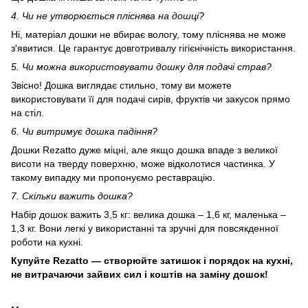
4. Чи не утворюється пліснява на дошці?
Ні, матеріал дошки не вбирає вологу, тому пліснява не може
з'явитися. Це гарантує довготривалу гігієнічність використання.
5. Чи можна використовувати дошку для подачі страв?
Звісно! Дошка виглядає стильно, тому ви можете
використовувати її для подачі сирів, фруктів чи закусок прямо
на стіл.
6. Чи витримує дошка падіння?
Дошки Rezatto дуже міцні, але якщо дошка впаде з великої
висоти на тверду поверхню, може відколотися частинка. У
такому випадку ми пропонуємо реставрацію.
7. Скільки важить дошка?
Набір дошок важить 3,5 кг: велика дошка – 1,6 кг, маленька –
1,3 кг. Вони легкі у використанні та зручні для повсякденної
роботи на кухні.
Купуйте Rezatto — створюйте затишок і порядок на кухні,
не витрачаючи зайвих сил і коштів на заміну дошок!