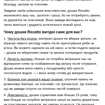
безладу, запахів чи плісняви.
Завдяки своїм унікальним властивостям, дошки Rezatto
економлять ваш час, зусилля і гроші, бо не потребують заміни,
як дерев’яні чи пластикові. Вони завжди виглядають як нові,
легко миються і додають естетичності кожній кухні.
Чому дошки Rezatto вигідні саме для вас?
1.
Чистота без зусиль:
матеріал дошок не вбирає запахи, не
втрачає свіжого вигляду навіть після приготування риби чи
м’яса. Ви можете нарізати на ній овочі, а потім подати закуски
– дошка не вбиратиме смаки та запахи попередніх продуктів.
2.
Легкість догляду:
більше не потрібно витрачати час на
відтирання плям чи позбавлення від запаху після готування.
Дошку можна мити навіть у посудомийці або просто
сполоснути водою — і вона знову готова до використання.
3.
Безпека для здоров’я вашої родини:
штучний камінь не
розмножує бактерії, не пліснявіє і не тріскається. Це означає,
що ви завжди готуєте на гігієнічно чистій поверхні.
4.
Довговічність:
дошка служитиме вам більше 15 років, тому
вам більше не потрібно витрачати гроші на заміну дерев’яних
чи пластикових аналогів, які швидко псуються. Це реальна