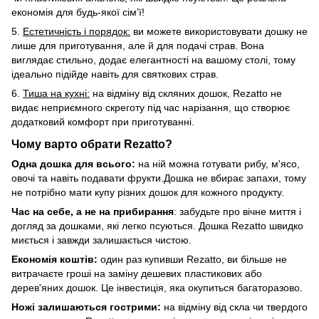
економія для будь-якої сім’ї!
5.
Естетичність і порядок:
ви можете використовувати дошку не
лише для приготування, але й для подачі страв. Вона
виглядає стильно, додає елегантності на вашому столі, тому
ідеально підійде навіть для святкових страв.
6.
Тиша на кухні:
на відміну від скляних дошок, Rezatto не
видає неприємного скреготу під час нарізання, що створює
додатковий комфорт при приготуванні.
Чому варто обрати Rezatto?
Одна дошка для всього:
на ній можна готувати рибу, м'ясо,
овочі та навіть подавати фрукти.Дошка не вбирає запахи, тому
не потрібно мати купу різних дошок для кожного продукту.
Час на себе, а не на прибирання
: забудьте про вічне миття і
догляд за дошками, які легко псуються. Дошка Rezatto швидко
миється і завжди залишається чистою.
Економія коштів:
один раз купивши Rezatto, ви більше не
витрачаєте гроші на заміну дешевих пластикових або
дерев'яних дошок. Це інвестиція, яка окупиться багаторазово.
Ножі залишаються гострими:
на відміну від скла чи твердого