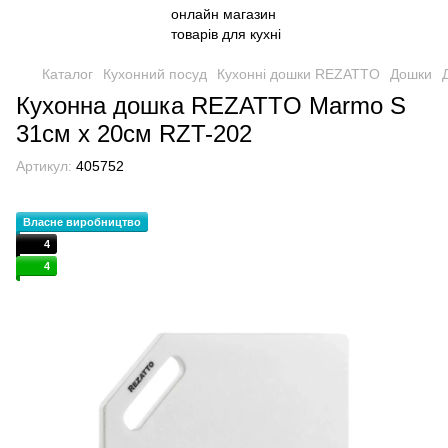
Каталог
Кухонний посуд
Кухонні дошки REZATTO
Дошки
Кухонна дошка REZATTO Marmo S
31см х 20см RZT-202
Артикул:
405752
Власне виробництво
4
4