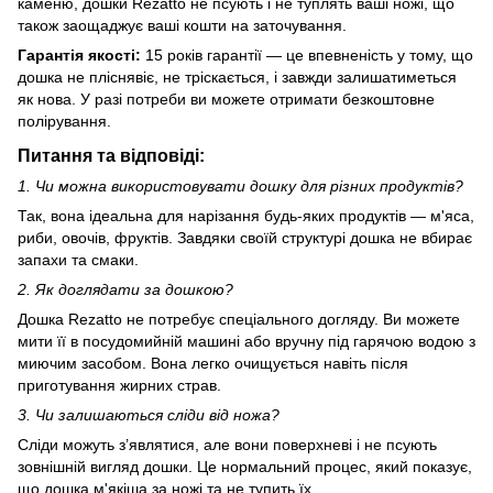
каменю, дошки Rezatto не псують і не туплять ваші ножі, що
також заощаджує ваші кошти на заточування.
Гарантія якості:
15 років гарантії — це впевненість у тому, що
дошка не пліснявіє, не тріскається, і завжди залишатиметься
як нова. У разі потреби ви можете отримати безкоштовне
полірування.
Питання та відповіді:
1. Чи можна використовувати дошку для різних продуктів?
Так, вона ідеальна для нарізання будь-яких продуктів — м'яса,
риби, овочів, фруктів. Завдяки своїй структурі дошка не вбирає
запахи та смаки.
2. Як доглядати за дошкою?
Дошка Rezatto не потребує спеціального догляду. Ви можете
мити її в посудомийній машині або вручну під гарячою водою з
миючим засобом. Вона легко очищується навіть після
приготування жирних страв.
3. Чи залишаються сліди від ножа?
Сліди можуть з’являтися, але вони поверхневі і не псують
зовнішній вигляд дошки. Це нормальний процес, який показує,
що дошка м'якіша за ножі та не тупить їх.