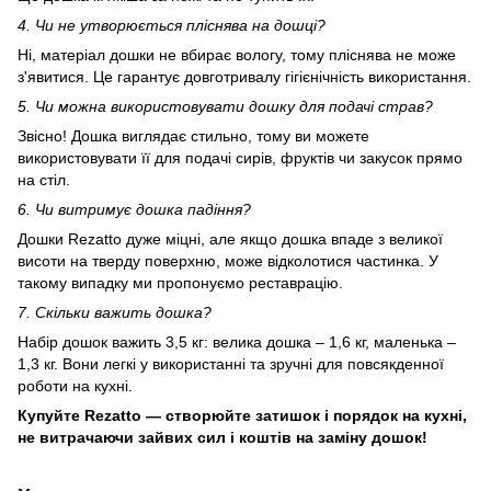
4. Чи не утворюється пліснява на дошці?
Ні, матеріал дошки не вбирає вологу, тому пліснява не може
з'явитися. Це гарантує довготривалу гігієнічність використання.
5. Чи можна використовувати дошку для подачі страв?
Звісно! Дошка виглядає стильно, тому ви можете
використовувати її для подачі сирів, фруктів чи закусок прямо
на стіл.
6. Чи витримує дошка падіння?
Дошки Rezatto дуже міцні, але якщо дошка впаде з великої
висоти на тверду поверхню, може відколотися частинка. У
такому випадку ми пропонуємо реставрацію.
7. Скільки важить дошка?
Набір дошок важить 3,5 кг: велика дошка – 1,6 кг, маленька –
1,3 кг. Вони легкі у використанні та зручні для повсякденної
роботи на кухні.
Купуйте Rezatto — створюйте затишок і порядок на кухні,
не витрачаючи зайвих сил і коштів на заміну дошок!