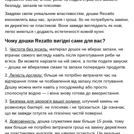
безладу, запахів чи плісняви.
Завдяки своїм унікальним властивостям, дошки Rezatto
економлять ваш час, зусилля і гроші, бо не потребують заміни,
як дерев’яні чи пластикові. Вони завжди виглядають як нові,
легко миються і додають естетичності кожній кухні.
Чому дошки Rezatto вигідні саме для вас?
1.
Чистота без зусиль:
матеріал дошок не вбирає запахи, не
втрачає свіжого вигляду навіть після приготування риби чи
м’яса. Ви можете нарізати на ній овочі, а потім подати закуски
– дошка не вбиратиме смаки та запахи попередніх продуктів.
2.
Легкість догляду:
більше не потрібно витрачати час на
відтирання плям чи позбавлення від запаху після готування.
Дошку можна мити навіть у посудомийці або просто
сполоснути водою — і вона знову готова до використання.
3.
Безпека для здоров’я вашої родини:
штучний камінь не
розмножує бактерії, не пліснявіє і не тріскається. Це означає,
що ви завжди готуєте на гігієнічно чистій поверхні.
4.
Довговічність:
дошка служитиме вам більше 15 років, тому
вам більше не потрібно витрачати гроші на заміну дерев’яних
чи пластикових аналогів, які швидко псуються. Це реальна