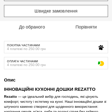
Швидке замовлення
До обраного
Порівняти
ПОКУПКА ЧАСТИНАМИ
4 платежі по 250.00 грн
ОПЛАТА ЧАСТИНАМИ
4 платежі по 250.00 грн
Опис
ІННОВАЦІЙНІ КУХОННІ ДОШКИ REZATTO
Rezatto
— це ідеальний вибір для господинь, які цінують
комфорт, чистоту і естетику на кухні. Наші інноваційні дошки зі
штучного каменю створені для щоденного використання:
нарізання овочів, м’яса, риби та подачі страв без зайвого