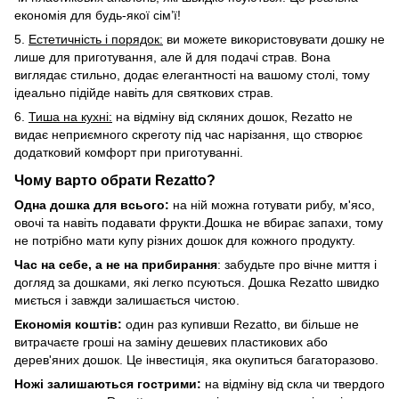
економія для будь-якої сім’ї!
5.
Естетичність і порядок:
ви можете використовувати дошку не
лише для приготування, але й для подачі страв. Вона
виглядає стильно, додає елегантності на вашому столі, тому
ідеально підійде навіть для святкових страв.
6.
Тиша на кухні:
на відміну від скляних дошок, Rezatto не
видає неприємного скреготу під час нарізання, що створює
додатковий комфорт при приготуванні.
Чому варто обрати Rezatto?
Одна дошка для всього:
на ній можна готувати рибу, м'ясо,
овочі та навіть подавати фрукти.Дошка не вбирає запахи, тому
не потрібно мати купу різних дошок для кожного продукту.
Час на себе, а не на прибирання
: забудьте про вічне миття і
догляд за дошками, які легко псуються. Дошка Rezatto швидко
миється і завжди залишається чистою.
Економія коштів:
один раз купивши Rezatto, ви більше не
витрачаєте гроші на заміну дешевих пластикових або
дерев'яних дошок. Це інвестиція, яка окупиться багаторазово.
Ножі залишаються гострими:
на відміну від скла чи твердого