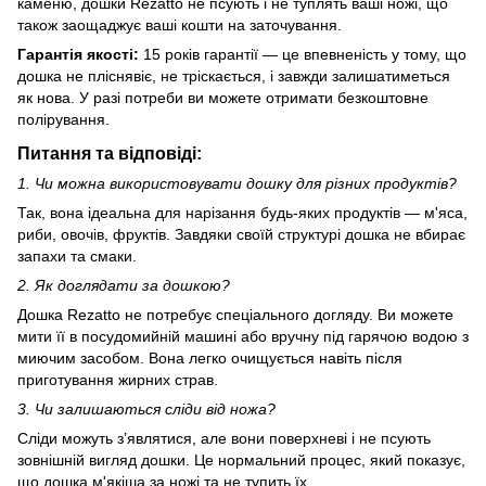
каменю, дошки Rezatto не псують і не туплять ваші ножі, що
також заощаджує ваші кошти на заточування.
Гарантія якості:
15 років гарантії — це впевненість у тому, що
дошка не пліснявіє, не тріскається, і завжди залишатиметься
як нова. У разі потреби ви можете отримати безкоштовне
полірування.
Питання та відповіді:
1. Чи можна використовувати дошку для різних продуктів?
Так, вона ідеальна для нарізання будь-яких продуктів — м'яса,
риби, овочів, фруктів. Завдяки своїй структурі дошка не вбирає
запахи та смаки.
2. Як доглядати за дошкою?
Дошка Rezatto не потребує спеціального догляду. Ви можете
мити її в посудомийній машині або вручну під гарячою водою з
миючим засобом. Вона легко очищується навіть після
приготування жирних страв.
3. Чи залишаються сліди від ножа?
Сліди можуть з’являтися, але вони поверхневі і не псують
зовнішній вигляд дошки. Це нормальний процес, який показує,
що дошка м'якіша за ножі та не тупить їх.