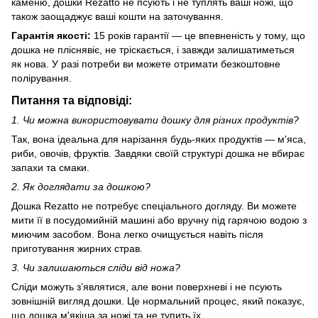
каменю, дошки Rezatto не псують і не туплять ваші ножі, що
також заощаджує ваші кошти на заточування.
Гарантія якості:
15 років гарантії — це впевненість у тому, що
дошка не пліснявіє, не тріскається, і завжди залишатиметься
як нова. У разі потреби ви можете отримати безкоштовне
полірування.
Питання та відповіді:
1. Чи можна використовувати дошку для різних продуктів?
Так, вона ідеальна для нарізання будь-яких продуктів — м'яса,
риби, овочів, фруктів. Завдяки своїй структурі дошка не вбирає
запахи та смаки.
2. Як доглядати за дошкою?
Дошка Rezatto не потребує спеціального догляду. Ви можете
мити її в посудомийній машині або вручну під гарячою водою з
миючим засобом. Вона легко очищується навіть після
приготування жирних страв.
3. Чи залишаються сліди від ножа?
Сліди можуть з’являтися, але вони поверхневі і не псують
зовнішній вигляд дошки. Це нормальний процес, який показує,
що дошка м'якіша за ножі та не тупить їх.