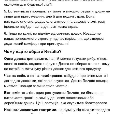
економія для будь-якої сім’ї!
5.
Естетичність і порядок:
ви можете використовувати дошку не
лише для приготування, але й для подачі страв. Вона
виглядає стильно, додає елегантності на вашому столі, тому
ідеально підійде навіть для святкових страв.
6.
Тиша на кухні:
на відміну від скляних дошок, Rezatto не
видає неприємного скреготу під час нарізання, що створює
додатковий комфорт при приготуванні.
Чому варто обрати Rezatto?
Одна дошка для всього:
на ній можна готувати рибу, м'ясо,
овочі та навіть подавати фрукти.Дошка не вбирає запахи, тому
не потрібно мати купу різних дошок для кожного продукту.
Час на себе, а не на прибирання
: забудьте про вічне миття і
догляд за дошками, які легко псуються. Дошка Rezatto швидко
миється і завжди залишається чистою.
Економія коштів:
один раз купивши Rezatto, ви більше не
витрачаєте гроші на заміну дешевих пластикових або
дерев'яних дошок. Це інвестиція, яка окупиться багаторазово.
Ножі залишаються гострими:
на відміну від скла чи твердого