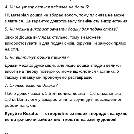
4. Чи не утворюється пліснява на дошці?
Ні, матеріал дошки не вбирає вологу, тому пліснява не може
з'явитися. Це гарантує довготривалу гігієнічність використання.
5. Чи можна використовувати дошку для подачі страв?
Звісно! Дошка виглядає стильно, тому ви можете
використовувати її для подачі сирів, фруктів чи закусок прямо
на стіл.
6. Чи витримує дошка падіння?
Дошки Rezatto дуже міцні, але якщо дошка впаде з великої
висоти на тверду поверхню, може відколотися частинка. У
такому випадку ми пропонуємо реставрацію.
7. Скільки важить дошка?
Набір дошок важить 3,5 кг: велика дошка – 1,6 кг, маленька –
1,3 кг. Вони легкі у використанні та зручні для повсякденної
роботи на кухні.
Купуйте Rezatto — створюйте затишок і порядок на кухні,
не витрачаючи зайвих сил і коштів на заміну дошок!