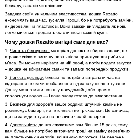
безладу, запахів чи плісняви.
Завдяки своїм унікальним властивостям, дошки Rezatto
економлять ваш час, зусилля і гроші, бо не потребують заміни,
як дерев’яні чи пластикові. Вони завжди виглядають як нові,
легко миються і додають естетичності кожній кухні.
Чому дошки Rezatto вигідні саме для вас?
1.
Чистота без зусиль:
матеріал дошок не вбирає запахи, не
втрачає свіжого вигляду навіть після приготування риби чи
м’яса. Ви можете нарізати на ній овочі, а потім подати закуски
– дошка не вбиратиме смаки та запахи попередніх продуктів.
2.
Легкість догляду:
більше не потрібно витрачати час на
відтирання плям чи позбавлення від запаху після готування.
Дошку можна мити навіть у посудомийці або просто
сполоснути водою — і вона знову готова до використання.
3.
Безпека для здоров’я вашої родини:
штучний камінь не
розмножує бактерії, не пліснявіє і не тріскається. Це означає,
що ви завжди готуєте на гігієнічно чистій поверхні.
4.
Довговічність:
дошка служитиме вам більше 15 років, тому
вам більше не потрібно витрачати гроші на заміну дерев’яних
чи пластикових аналогів, які швидко псуються. Це реальна