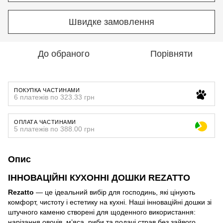
Швидке замовлення
До обраного
Порівняти
ПОКУПКА ЧАСТИНАМИ
6 платежів по 323.33 грн
ОПЛАТА ЧАСТИНАМИ
5 платежів по 388.00 грн
Опис
ІННОВАЦІЙНІ КУХОННІ ДОШКИ REZATTO
Rezatto
— це ідеальний вибір для господинь, які цінують
комфорт, чистоту і естетику на кухні. Наші інноваційні дошки зі
штучного каменю створені для щоденного використання:
нарізання овочів, м’яса, риби та подачі страв без зайвого