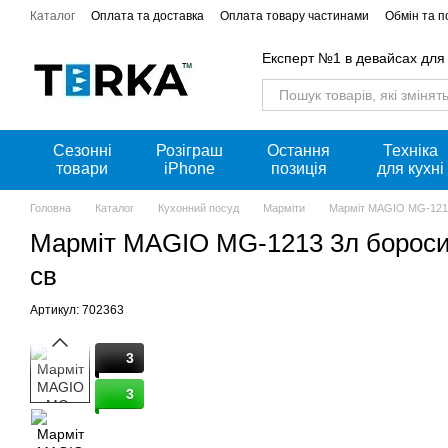
Перейти к основному контенту
Каталог
Оплата та доставка
Оплата товару частинами
Обмін та 
Акції
Експерт №1 в девайсах для
Сезонні
Розіграш
Остання
Техніка
товари
iPhone
позиція
для кухні
Головна
Каталог
Кухонний посуд
Марміти
Марміт MAGIO MG-1213 
Марміт MAGIO MG-1213 3л боросилі
св
Артикул: 702363
3
3