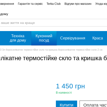
повернення
Гарантія та сервіс
Terka Club
Відгуки про магазин
Угода к
 дому
Техніка
Кухонний
Сервірування
Краса
для дому
посуд
3л боросилікатне термостійке скло та кришка боросилікатне термостійке скло 2 св
катне термостійке скло та кришка бо
1 450 грн
В наявності
Купити
Оплата час