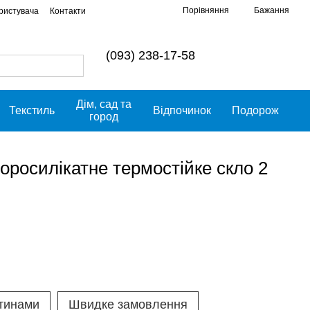
Порівняння
Бажання
ористувача
Контакти
(093) 238-17-58
Дім, сад та
Текстиль
Відпочинок
Подорож
город
росилікатне термостійке скло 2
тинами
Швидке замовлення