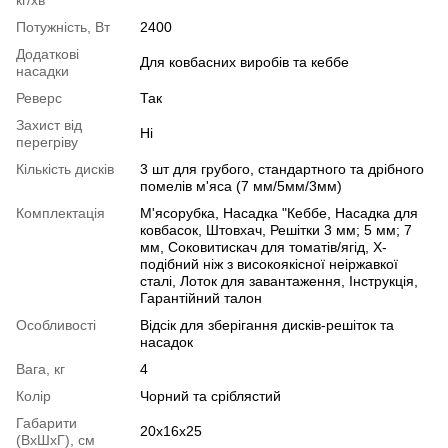
Потужність, Вт
2400
Додаткові
Для ковбасних виробів та кеббе
насадки
Реверс
Так
Захист від
Ні
перегріву
Кількість дисків
3 шт для грубого, стандартного та дрібного
помелів м'яса (7 мм/5мм/3мм)
Комплектація
М'ясорубка, Насадка "Кеббе, Насадка для
ковбасок, Штовхач, Решітки 3 мм; 5 мм; 7
мм, Соковитискач для томатів/ягід, Х-
подібний ніж з високоякісної неіржавкої
сталі, Лоток для завантаження, Інструкція,
Гарантійний талон
Особливості
Відсік для зберігання дисків-решіток та
насадок
Вага, кг
4
Колір
Чорний та сріблястий
Габарити
20х16х25
(ВхШхГ), см