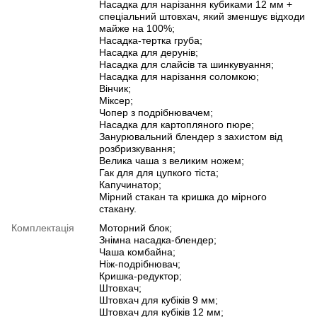
Насадка для нарізання кубиками 12 мм +
спеціальний штовхач, який зменшує відходи
майже на 100%;
Насадка-тертка груба;
Насадка для дерунів;
Насадка для слайсів та шинкувуання;
Насадка для нарізання соломкою;
Вінчик;
Міксер;
Чопер з подрібнювачем;
Насадка для картопляного пюре;
Занурювальний блендер з захистом від
розбризкування;
Велика чаша з великим ножем;
Гак для для цупкого тіста;
Капучинатор;
Мірний стакан та кришка до мірного
стакану.
Комплектація
Моторний блок;
Знімна насадка-блендер;
Чаша комбайна;
Ніж-подрібнювач;
Кришка-редуктор;
Штовхач;
Штовхач для кубіків 9 мм;
Штовхач для кубіків 12 мм;