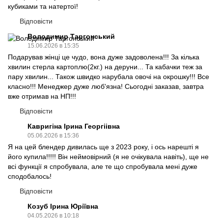
кубиками та натертої!
Відповісти
Володимир Таргонський
15.06.2026 в 15:35
Подарував жінці це чудо, вона дуже задоволена!!! За кілька
хвилин стерла картоплю(2кг.) на деруни... Та кабачки теж за
пару хвилин... Також швидко нарубала овочі на окрошку!!! Все
класно!!! Менеджер дуже люб'язна! Сьогодні заказав, завтра
вже отримав на НП!!!
Відповісти
Кавригіна Ірина Георгіівна
05.06.2026 в 15:36
Я на цей блендер дивилась ще з 2023 року, і ось нарешті я
його купила!!!!! Він неймовірний (я не очікувала навіть), ще не
всі функції я спробувала, але те що спробувала мені дуже
сподобалось!
Відповісти
Козуб Ірина Юріївна
04.05.2026 в 10:18