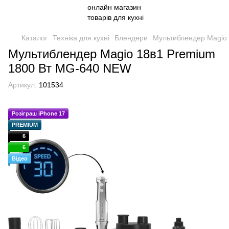
Каталог
Техніка для кухні
Блендери
Мультиблендер Magio
Мультиблендер Magio 18в1 Premium
1800 Вт MG-640 NEW
Артикул:
101534
Розіграш iPhone 17
PREMIUM
6
6
Відео