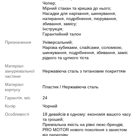
Чопер;
Мірний стакан та кришка до нього;
Насадки для нарізання, шинкування,
натирання, подрібнення, пюрування,
збивання, замісу;
Інструкція;
Гарантийний талон
Призначення
Універсальний;
Нарізка кубиками, слайсами, соломкою,
шинкування, подрібнення, збивання, заміс
рідкого та цупкого тіста
Матеріал
занурювальної
Нержавіюча сталь з титановим покриттям
частини
Матеріал
Пластик / Нержавіюча сталь
корпусу
Гарантія, міс
24
Колір
Чорний
Особливості
18 девайсів в одному: економія вашого часу
та грошей;
Премiальна якiсть на рівні люкс-брендів;
PRO MOTOR нового покоління з захистом
від перегріву;