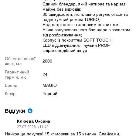
Єдиний блендер, який натирає та нарізає
майже без відходів;
30 швидкостей, які плавно регулюються та
надпотужний режим TURBO;
Надгострі ножі з титановим покриттям;
Ніжка занурювального блендера з захистом
від розбризкування;
Корпус із покриттям SOFT TOUCH;
LED підсвічування; Гнучкий PROF
спіралеподібний шнур
Об'єм основної
2000
чаші, мл
Гарантійний
24
термін, міс.
Бренд
MAGIO
Колір
Чорний
Відгуки
6
Клюєва Оксана
27.07.2026 в 11:48
Найкраща покупка!!! 5 кг моркви за 15 хвилин. Слайсами,