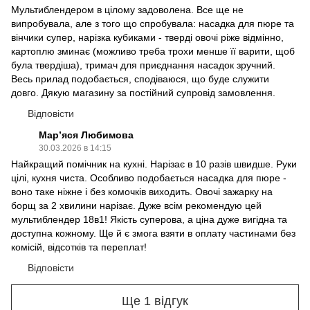
Мультиблендером в цілому задоволена. Все ще не
випробувала, але з того що спробувала: насадка для пюре та
вінчики супер, нарізка кубиками - тверді овочі ріже відмінно,
картоплю зминає (можливо треба трохи менше її варити, щоб
була твердіша), тримач для приєднання насадок зручний.
Весь прилад подобається, сподіваюся, що буде служити
довго. Дякую магазину за постійний супровід замовлення.
Відповісти
Марʼяся Любимова
30.03.2026 в 14:15
Найкращий помічник на кухні. Нарізає в 10 разів швидше. Руки
цілі, кухня чиста. Особливо подобається насадка для пюре -
воно таке ніжне і без комочків виходить. Овочі зажарку на
борщ за 2 хвилини нарізає. Дуже всім рекомендую цей
мультиблендер 18в1! Якість суперова, а ціна дуже вигідна та
доступна кожному. Ще й є змога взяти в оплату частинами без
комісій, відсотків та переплат!
Відповісти
Ще 1 відгук