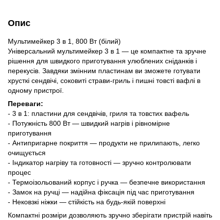
Опис
Мультимейкер 3 в 1, 800 Вт (білий)
Універсальний мультимейкер 3 в 1 — це компактне та зручне
рішення для швидкого приготування улюблених сніданків і
перекусів. Завдяки змінним пластинам ви зможете готувати
хрусткі сендвічі, соковиті страви-гриль і пишні товсті вафлі в
одному пристрої.
Переваги:
- 3 в 1: пластини для сендвічів, гриля та товстих вафель
- Потужність 800 Вт — швидкий нагрів і рівномірне
приготування
- Антипригарне покриття — продукти не прилипають, легко
очищується
- Індикатор нагріву та готовності — зручно контролювати
процес
- Термоізольований корпус і ручка — безпечне використання
- Замок на ручці — надійна фіксація під час приготування
- Нековзкі ніжки — стійкість на будь-якій поверхні
Компактні розміри дозволяють зручно зберігати пристрій навіть