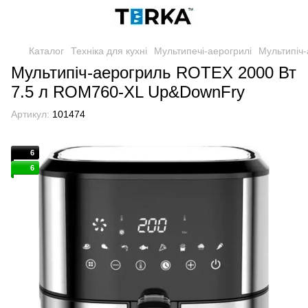
Каталог
Техніка для кухні
Мультипечі-аерогрилі
Мультипіч
Мультипіч-аерогриль ROTEX 2000 Вт
7.5 л ROM760-XL Up&DownFry
Артикул:
101474
6
6