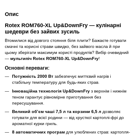
Опис
Rotex ROM760-XL Up&DownFry — кулінарні
шедеври без зайвих зусиль
Втомилися від довгого стояння біля плити? Бажаєте готувати
смачні та корисні страви швидко, без зайвого масла й при
цьому зберігати максимум користі продуктів? Вибір очевидний
—
мультипіч Rotex ROM760-XL Up&DownFry
!
Основні переваги:
Потужність 2000 Вт
забезпечує миттєвий нагрів і
стабільну температуру для будь-яких страв.
Інноваційна технологія Up&DownFry
з верхнім і нижнім
теном гарантує рівномірне приготування без
пересушування.
Великий об’єм чаші 7,5 л та корзини 6,5 л
дозволяє
готувати для всієї родини — від хрусткої картоплі-фрі до
ароматної курки гриль.
8 автоматичних програм
для улюблених страв: картопля-