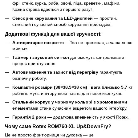
фрі, стейк, курка, риба, овочі, піца, креветки, мафіни.
Кожна страва вдається з першого разу!
Сенсорне керування та LED-дисплей
— простий,
стильний і сучасний спосіб керування приладом.
Додаткові функції для вашої зручності:
Антипригарне покриття
— їжа не прилипає, а чаша легко
миється.
Таймер і звуковий сигнал
допоможуть контролювати
процес приготування.
Автовимкнення та захист від перегріву
гарантують
безпечну роботу.
Компактні розміри (38×38.5×38 см) і вага близько 5,7 кг
роблять мультипіч зручною навіть для невеликої кухні.
Стильний корпус у чорному кольорі з хромованими
елементами
стане сучасним акцентом вашого інтер’єру.
Гарантія 2 роки
— додаткова впевненість у якості Rotex.
Чому саме Rotex ROM760-XL Up&DownFry?
Це не просто фритюрниця чи духовка — це