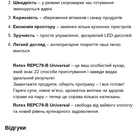
Швидкість
– у режимі скороварки час готування
зменшується вдвічі.
Корисність
– збереження вітамінів і смаку продуктів.
Економія простору
– замінює кілька кухонних пристроїв.
Зручність
– просте управління, зрозумілий LED-дисплей.
Легкий догляд
– антипригарне покриття чаші легко
миється.
Rotex REPC79-B Universal
– це ваш особистий кухар,
який знає 22 способи приготування і завжди видає
ідеальний результат.
Завантажте продукти, оберіть програму – і все готово!
Гарячі супи, ніжне м’ясо, ароматна випічка чи здорові
страви на пару – тепер це справа кількох натискань.
Rotex REPC79-B Universal
– свобода від зайвого клопоту
та новий рівень кулінарного задоволення.
Відгуки