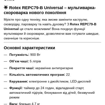
🌟 Rotex REPC79-B Universal – мультиварка-
скороварка нового покоління
Мрієте про одну техніку, яка зможе замінити каструлю,
сковорідку, пароварку та навіть духовку? З
Rotex REPC79-B
Universal
це стало можливим! Вона поєднує функції
мультиварки й скороварки, дозволяючи вам готувати швидше,
смачніше та корисніше.
Основні характеристики
Потужність:
900 Вт
Об’єм чаші:
5 літрів
Покриття чаші:
керамічне антипригарне
Кількість автоматичних програм:
22
Керування:
електронне з джойстиком, LED-дисплей
Функції:
таймер до 24 годин, відкладений старт,
автоматичний підігрів, блокування від дітей, беззвучний
режим
Вага:
близько 4,7 кг