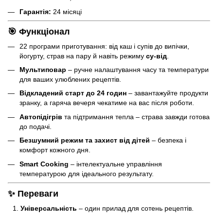
Гарантія:
24 місяці
🎯 Функціонал
22 програми приготування: від каш і супів до випічки,
йогурту, страв на пару й навіть режиму
су-від
.
Мультиповар
– ручне налаштування часу та температури
для ваших улюблених рецептів.
Відкладений старт до 24 годин
– завантажуйте продукти
зранку, а гаряча вечеря чекатиме на вас після роботи.
Автопідігрів
та підтримання тепла – страва завжди готова
до подачі.
Безшумний режим та захист від дітей
– безпека і
комфорт кожного дня.
Smart Cooking
– інтелектуальне управління
температурою для ідеального результату.
✨ Переваги
Універсальність
– один прилад для сотень рецептів.