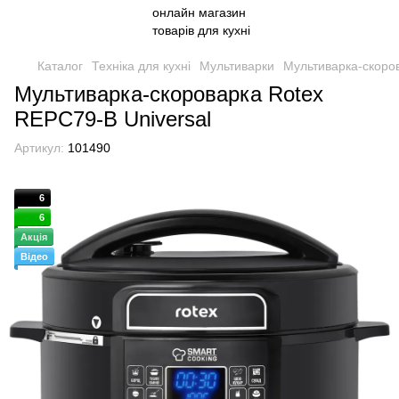
Каталог
Техніка для кухні
Мультиварки
Мультиварка-скоров
Мультиварка-скороварка Rotex
REPC79-B Universal
Артикул:
101490
6
6
Акція
Відео