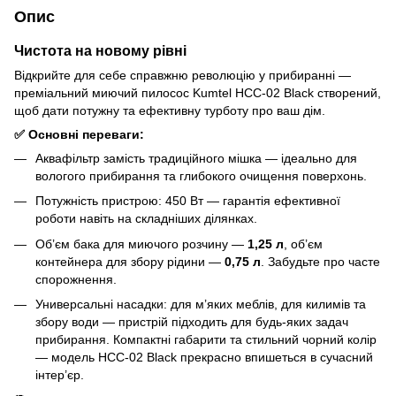
Опис
Чистота на новому рівні
Відкрийте для себе справжню революцію у прибиранні —
преміальний миючий пилосос Kumtel HCC-02 Black створений,
щоб дати потужну та ефективну турботу про ваш дім.
✅ Основні переваги:
Аквафільтр замість традиційного мішка — ідеально для
вологого прибирання та глибокого очищення поверхонь.
Потужність пристрою: 450 Вт — гарантія ефективної
роботи навіть на складніших ділянках.
Об’єм бака для миючого розчину —
1,25 л
, об’єм
контейнера для збору рідини —
0,75 л
. Забудьте про часте
спорожнення.
Универсальні насадки: для м’яких меблів, для килимів та
збору води — пристрій підходить для будь-яких задач
прибирання. Компактні габарити та стильний чорний колір
— модель HCC-02 Black прекрасно впишеться в сучасний
інтер’єр.