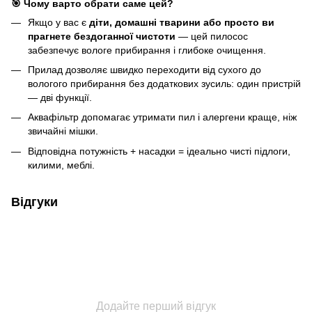
🎯 Чому варто обрати саме цей?
Якщо у вас є
діти, домашні тварини або просто ви
прагнете бездоганної чистоти
— цей пилосос
забезпечує вологе прибирання і глибоке очищення.
Прилад дозволяє швидко переходити від сухого до
вологого прибирання без додаткових зусиль: один пристрій
— дві функції.
Аквафільтр допомагає утримати пил і алергени краще, ніж
звичайні мішки.
Відповідна потужність + насадки = ідеально чисті підлоги,
килими, меблі.
Відгуки
Додайте перший відгук