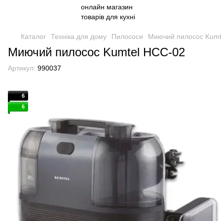
Каталог
Техніка для дому
Пилососи
Миючий пилосос Kumt
Миючий пилосос Kumtel HCC-02
Артикул:
990037
6
6