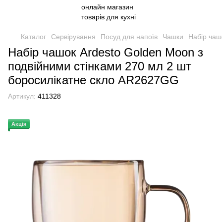
Каталог
Сервірування
Посуд для напоїв
Чашки
Набір чаш
Набір чашок Ardesto Golden Moon з
подвійними стінками 270 мл 2 шт
боросилікатне скло AR2627GG
Артикул:
411328
Акція