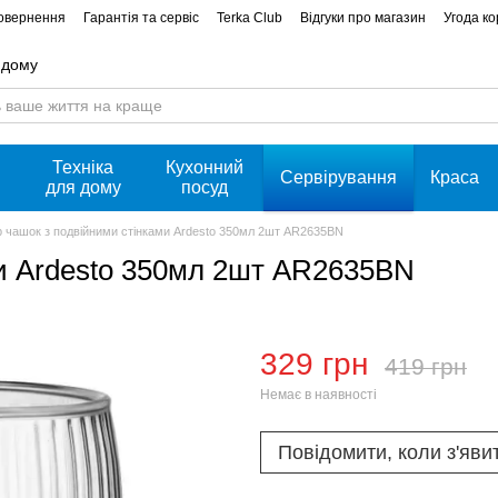
повернення
Гарантія та сервіс
Terka Club
Відгуки про магазин
Угода к
 дому
Техніка
Кухонний
Сервірування
Краса
для дому
посуд
р чашок з подвійними стінками Ardesto 350мл 2шт AR2635BN
ми Ardesto 350мл 2шт AR2635BN
329 грн
419 грн
Немає в наявності
Повідомити, коли з'яви