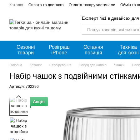
Перейти к основному контенту
Каталог
Оплата та доставка
Оплата товару частинами
Обмін та 
Акції
Експерт №1 в девайсах для
Сезонні
Розіграш
Остання
Техніка
товари
iPhone
позиція
для кухні
Головна
Каталог
Сервірування
Посуд для напоїв
Чашки
Набі
Набір чашок з подвійними стінка
Артикул: 702296
Акція