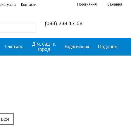
Порівняння
Бажання
ористувача
Контакти
(093) 238-17-58
Дім, сад та
Текстиль
Відпочинок
Подорож
город
ться