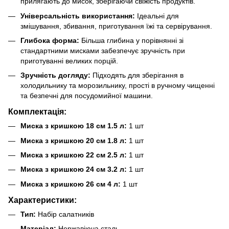
прилягають до мисок, зберігаючи свіжість продуктів.
Універсальність використання:
Ідеальні для
змішування, збивання, приготування їжі та сервірування.
Глибока форма:
Більша глибина у порівнянні зі
стандартними мисками забезпечує зручність при
приготуванні великих порцій.
Зручність догляду:
Підходять для зберігання в
холодильнику та морозильнику, прості в ручному чищенні
та безпечні для посудомийної машини.
Комплектація:
Миска з кришкою 18 см 1.5 л:
1 шт
Миска з кришкою 20 см 1.8 л:
1 шт
Миска з кришкою 22 см 2.5 л:
1 шт
Миска з кришкою 24 см 3.2 л:
1 шт
Миска з кришкою 26 см 4 л:
1 шт
Характеристики:
Тип:
Набір салатників
Матеріал:
Нержавіюча сталь