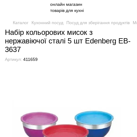
Каталог
Кухонний посуд
Посуд для зберігання продуктів
М
Набір кольорових мисок з
нержавіючої сталі 5 шт Edenberg EB-
3637
Артикул:
411659