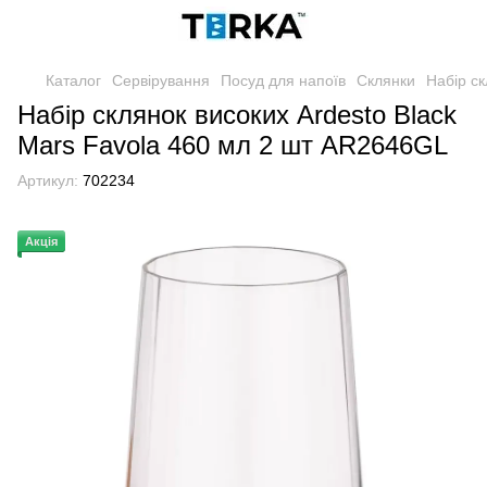
Каталог
Сервірування
Посуд для напоїв
Склянки
Набір с
Набір склянок високих Ardesto Black
Mars Favola 460 мл 2 шт AR2646GL
Артикул:
702234
Акція