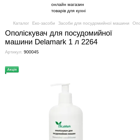
Каталог
Еко-засоби
Засоби для посудомийної машини
Опо
Ополіскувач для посудомийної
машини Delamark 1 л 2264
Артикул:
900045
Акція