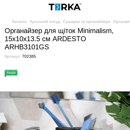
Каталог
Кухонний посуд
Сушарки та органайзери
Органай
Органайзер для щіток Minimalism,
15х10х13.5 см ARDESTO
ARHB3101GS
Артикул:
702385
Акція