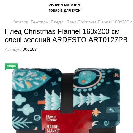
Каталог
Текстиль
Пледи
Плед Christmas Flannel 160х200
Плед Christmas Flannel 160х200 см
олені зелений ARDESTO ART0127PB
Артикул:
806157
Акція