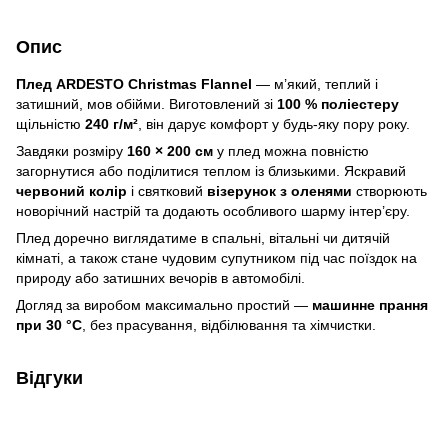
Опис
Плед ARDESTO Christmas Flannel
— м’який, теплий і
затишний, мов обійми. Виготовлений зі
100 % поліестеру
щільністю
240 г/м²
, він дарує комфорт у будь-яку пору року.
Завдяки розміру
160 × 200 см
у плед можна повністю
загорнутися або поділитися теплом із близькими. Яскравий
червоний колір
і святковий
візерунок з оленями
створюють
новорічний настрій та додають особливого шарму інтер’єру.
Плед доречно виглядатиме в спальні, вітальні чи дитячій
кімнаті, а також стане чудовим супутником під час поїздок на
природу або затишних вечорів в автомобілі.
Догляд за виробом максимально простий —
машинне прання
при 30 °C
, без прасування, відбілювання та хімчистки.
Відгуки